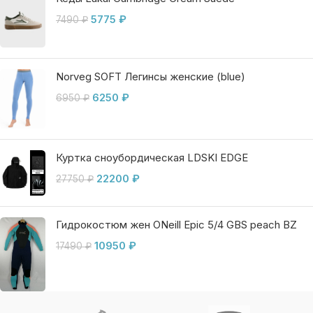
5775
₽
7490
₽
Norveg SOFT Легинсы женские (blue)
6250
₽
6950
₽
Куртка сноубордическая LDSKI EDGE
22200
₽
27750
₽
Гидрокостюм жен ONeill Epic 5/4 GBS peach BZ
10950
₽
17490
₽