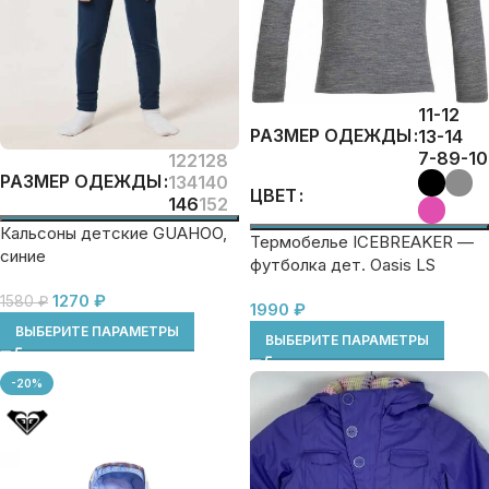
11-12
РАЗМЕР ОДЕЖДЫ
13-14
7-8
9-10
122
128
РАЗМЕР ОДЕЖДЫ
134
140
ЦВЕТ
146
152
Кальсоны детские GUAHOO,
Термобелье ICEBREAKER —
синие
футболка дет. Oasis LS
Crewe
1270
₽
1580
₽
1990
₽
ВЫБЕРИТЕ ПАРАМЕТРЫ
ВЫБЕРИТЕ ПАРАМЕТРЫ
-20%