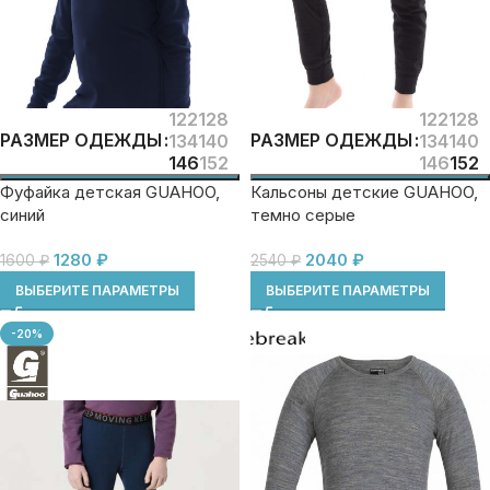
122
128
122
128
РАЗМЕР ОДЕЖДЫ
РАЗМЕР ОДЕЖДЫ
134
140
134
140
146
152
146
152
Фуфайка детская GUAHOO,
Кальсоны детские GUAHOO,
синий
темно серые
1280
₽
2040
₽
1600
₽
2540
₽
ВЫБЕРИТЕ ПАРАМЕТРЫ
ВЫБЕРИТЕ ПАРАМЕТРЫ
-20%