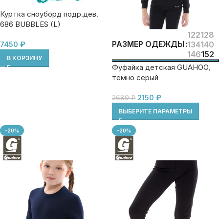
Куртка сноуборд подр.дев.
686 BUBBLES (L)
122
128
РАЗМЕР ОДЕЖДЫ
134
140
7450
₽
146
152
В КОРЗИНУ
Фуфайка детская GUAHOO,
темно серый
2150
₽
2680
₽
ВЫБЕРИТЕ ПАРАМЕТРЫ
-20%
-20%