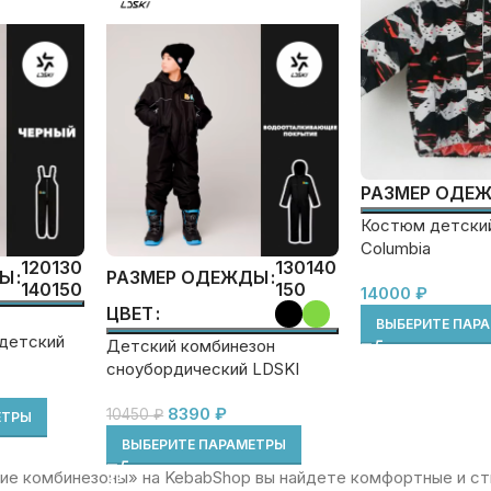
РАЗМЕР ОДЕ
Костюм детски
Columbia
120
130
130
140
ДЫ
РАЗМЕР ОДЕЖДЫ
140
150
150
14000
₽
ЦВЕТ
ВЫБЕРИТЕ ПАР
детский
Детский комбинезон
сноубордический LDSKI
8390
₽
10450
₽
ЕТРЫ
ВЫБЕРИТЕ ПАРАМЕТРЫ
ие комбинезоны» на KebabShop вы найдете комфортные и ст