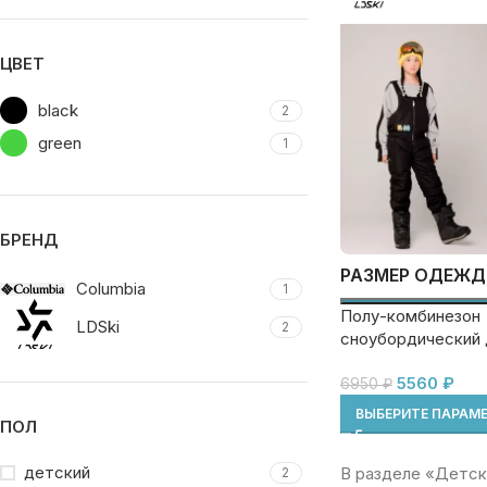
ЦВЕТ
black
2
green
1
БРЕНД
РАЗМЕР ОДЕЖ
Columbia
1
Полу-комбинезон
LDSki
2
сноубордический 
LDSki
5560
₽
6950
₽
ВЫБЕРИТЕ ПАРАМ
ПОЛ
детский
В разделе «Детск
2