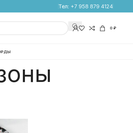
Тел:
+7 958 879 4124
0
₽
ОРДЫ
зоны