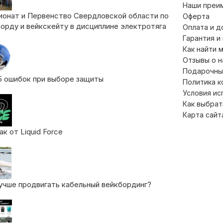
Наши преи
ионат и Первенство Свердловской области по
Оферта
орду и вейкскейту в дисциплине электротяга
Оплата и д
Гарантия и
Как найти 
Отзывы о 
Подарочны
5 ошибок при выборе защиты
Политика 
Условия ис
Как выбрат
Карта сайт
к от Liquid Force
учше продвигать кабельный вейкбординг?