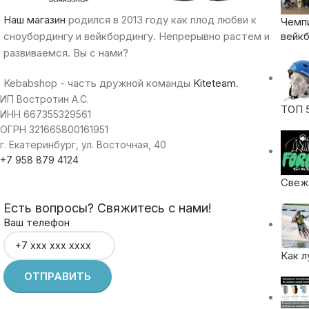
Наш магазин
родился в 2013 году как плод любви к
Чемп
сноубордингу и вейкбордингу. Непрерывно растем и
вейкб
развиваемся. Вы с нами?
Kebabshop - часть дружной команды
Kiteteam
.
ИП Востротин А.С.
ТОП 
ИНН 667355329561
ОГРН 321665800161951
г. Екатеринбург, ул. Восточная, 40
+7 958 879 4124
Свежа
Есть вопросы? Свяжитесь с нами!
Ваш телефон
Как л