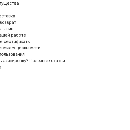
мущества
оставка
 возврат
магазин
нашей работе
е сертификаты
конфиденциальности
пользования
ь экипировку? Полезные статьи
а