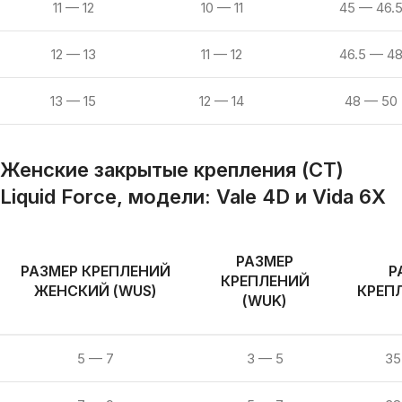
11 — 12
10 — 11
45 — 46.
12 — 13
11 — 12
46.5 — 4
13 — 15
12 — 14
48 — 50
Женские закрытые крепления (CT)
Liquid Force, модели: Vale 4D и Vida 6X
РАЗМЕР
РАЗМЕР КРЕПЛЕНИЙ
Р
КРЕПЛЕНИЙ
ЖЕНСКИЙ (WUS)
КРЕПЛ
(WUK)
5 — 7
3 — 5
35