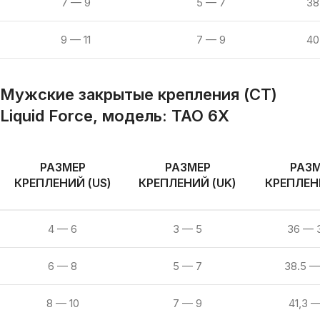
7 — 9
5 — 7
38
9 — 11
7 — 9
40
Мужские закрытые крепления (CT)
Liquid Force, модель:
TAO 6X
РАЗМЕР
РАЗМЕР
РАЗ
КРЕПЛЕНИЙ (US)
КРЕПЛЕНИЙ (UK)
КРЕПЛЕНИ
4 — 6
3 — 5
36 — 
6 — 8
5 — 7
38.5 —
8 — 10
7 — 9
41,3 