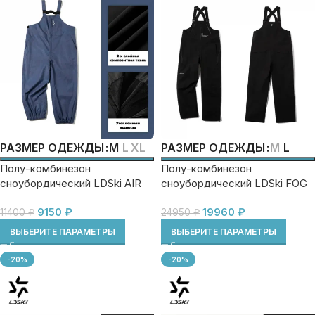
M
L
XL
M
L
РАЗМЕР ОДЕЖДЫ
РАЗМЕР ОДЕЖДЫ
Полу-комбинезон
Полу-комбинезон
сноубордический LDSki AIR
сноубордический LDSki FOG
9150
₽
19960
₽
11400
₽
24950
₽
ВЫБЕРИТЕ ПАРАМЕТРЫ
ВЫБЕРИТЕ ПАРАМЕТРЫ
-20%
-20%