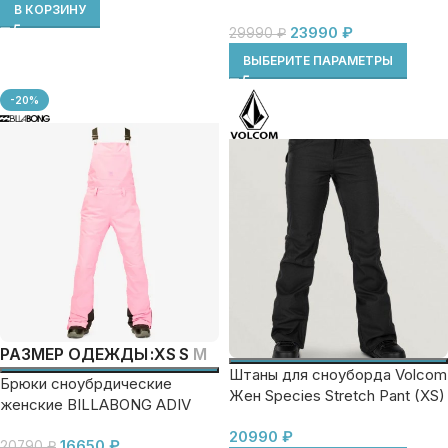
В КОРЗИНУ
DC SHOES VALIANT BIB
23990
₽
29990
₽
ВЫБЕРИТЕ ПАРАМЕТРЫ
-20%
XS
S
M
РАЗМЕР ОДЕЖДЫ
Штаны для сноуборда Volcom
Брюки сноубрдические
Жен Species Stretch Pant (XS)
женские BILLABONG ADIV
RIVA BIB
20990
₽
16650
₽
20790
₽