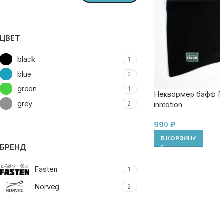
ЦВЕТ
black
1
blue
2
green
1
Неквормер бафф 
grey
2
inmotion
990
₽
В КОРЗИНУ
БРЕНД
Fasten
1
Norveg
2