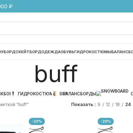
00 ₽
ОУБОРД
СКЕЙТБОРД
ОДЕЖДА
ОБУВЬ
ГИДРОКОСТЮМЫ
БАЛАНСБ
buff
ЙКБОРД
ГИДРОКОСТЮМЫ
SUP
БАЛАНСБОРДЫ
меткой “buff”
Показать
9
12
18
24
-20%
-20%