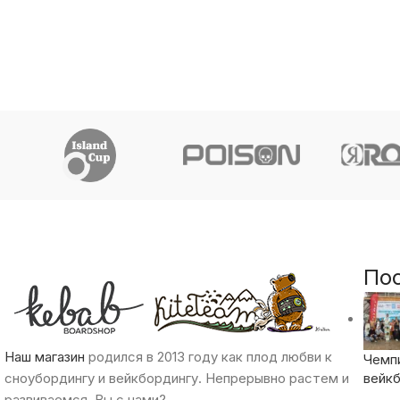
По
Наш магазин
родился в 2013 году как плод любви к
Чемп
сноубордингу и вейкбордингу. Непрерывно растем и
вейкб
развиваемся. Вы с нами?