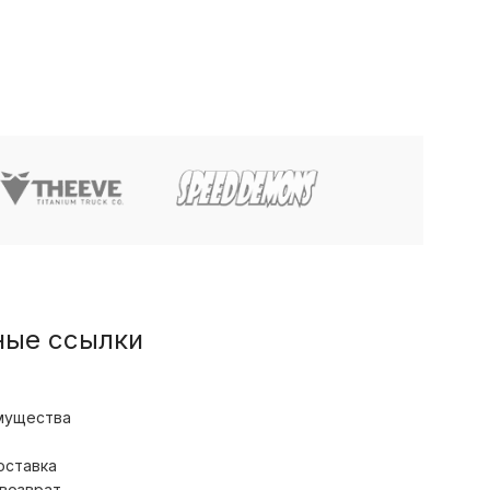
ные ссылки
мущества
оставка
 возврат