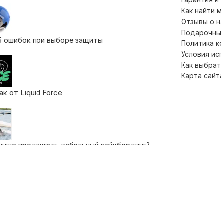
Как найти 
Отзывы о 
Подарочны
5 ошибок при выборе защиты
Политика 
Условия ис
Как выбрат
Карта сайт
к от Liquid Force
учше продвигать кабельный вейкбординг?
 жилетов для катания на вейкборде