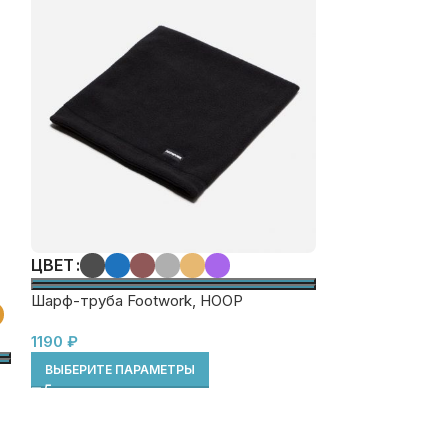
ЦВЕТ
РАЗМЕР ОД
Шарф-труба Footwork, HOOP
ЦВЕТ
1190
₽
Парка зимняя F
ВЫБЕРИТЕ ПАРАМЕТРЫ
7650
₽
11900
₽
ВЫБЕРИТЕ ПА