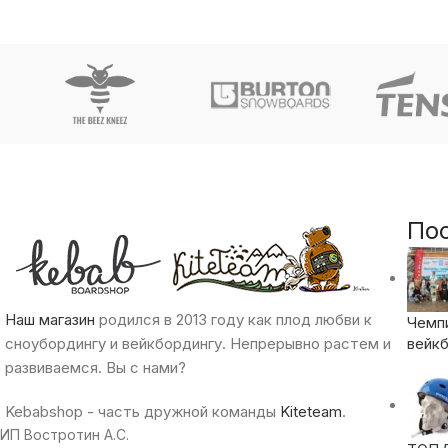
По
Наш магазин
родился в 2013 году как плод любви к
Чемп
сноубордингу и вейкбордингу. Непрерывно растем и
вейкб
развиваемся. Вы с нами?
Kebabshop - часть дружной команды
Kiteteam
.
ИП Востротин А.С.