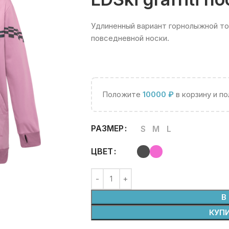
Удлиненный вариант горнолыжной тол
повседневной носки.
Положите
10000
₽
в корзину и п
РАЗМЕР
S
M
L
ЦВЕТ
В
КУПИ