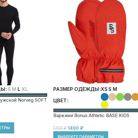
S
M
L
XL
XS
S
M
ДЫ
РАЗМЕР ОДЕЖДЫ
ужской Norveg SOFT
ЦВЕТ
Варежки Bonus Athletic BASE KIDS
1490
₽
ЕТРЫ
1750
₽
ВЫБЕРИТЕ ПАРАМЕТРЫ