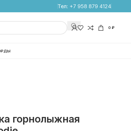
Тел:
+7 958 879 4124
0
₽
ОРДЫ
вка горнолыжная
odie