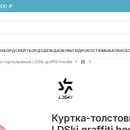
00 ₽
ОУБОРД
СКЕЙТБОРД
ОДЕЖДА
ОБУВЬ
ГИДРОКОСТЮМЫ
БАЛАНСБ
 горнолыжная LDSki graffiti hoodie
Куртка-толсто
LDSki graffiti ho