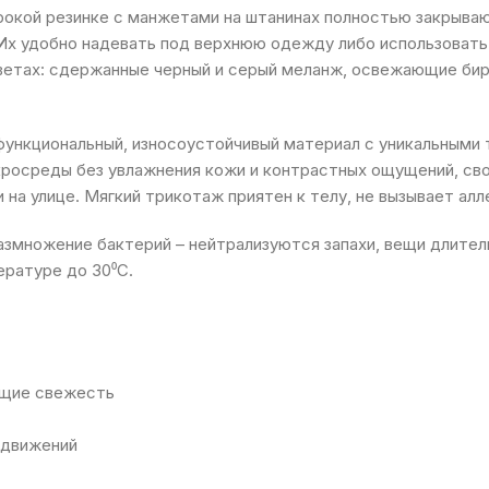
рокой резинке с манжетами на штанинах полностью закрываю
 Их удобно надевать под верхнюю одежду либо использовать 
цветах: сдержанные черный и серый меланж, освежающие бир
функциональный, износоустойчивый материал с уникальным
росреды без увлажнения кожи и контрастных ощущений, сво
 на улице. Мягкий трикотаж приятен к телу, не вызывает алл
змножение бактерий – нейтрализуются запахи, вещи длител
ературе до 30⁰С.
ющие свежесть
 движений