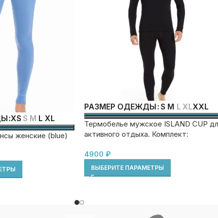
S
M
L
XL
XXL
РАЗМЕР ОДЕЖДЫ
XS
S
M
L
XL
ДЫ
Термобелье мужское ISLAND CUP д
активного отдыха. Комплект:
нсы женские (blue)
футболка+кальсоны
4900
₽
ВЫБЕРИТЕ ПАРАМЕТРЫ
ЕТРЫ