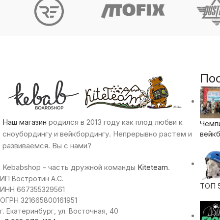
По
Наш магазин
родился в 2013 году как плод любви к
Чемп
сноубордингу и вейкбордингу. Непрерывно растем и
вейкб
развиваемся. Вы с нами?
Kebabshop - часть дружной команды
Kiteteam
.
ИП Востротин А.С.
ТОП 
ИНН 667355329561
ОГРН 321665800161951
г. Екатеринбург, ул. Восточная, 40