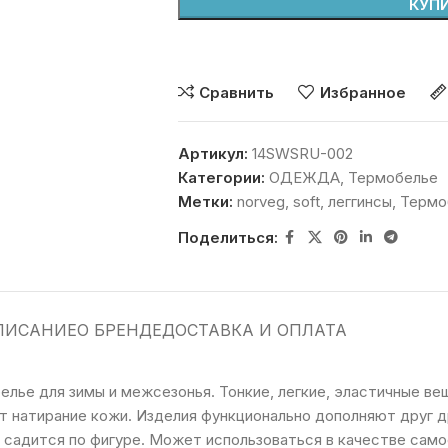
КУПИ
Сравнить
Избранное
Артикул:
14SWSRU-002
Категории:
ОДЕЖДА
,
Термобелье
Метки:
norveg
,
soft
,
леггинсы
,
Термо
Поделиться:
ПИСАНИЕ
О БРЕНДЕ
ДОСТАВКА И ОПЛАТА
елье для зимы и межсезонья. Тонкие, легкие, эластичные 
 натирание кожи. Изделия функционально дополняют друг др
во садится по фигуре. Может использоваться в качестве са