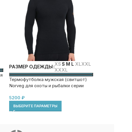
XS
S
M
L
XL
XXL
XL
РАЗМЕР
РАЗМЕР ОДЕЖДЫ
XXXL
ЦВЕТ
ля
Термофутболка мужская (свитшот)
NORVEG HUNTE
Norveg для охоты и рыбалки серии
для мужчин с 
HUNTER (blk)
5200
₽
5200
₽
ВЫБЕРИТЕ ПАРАМЕТРЫ
ВЫБЕРИТЕ ПА