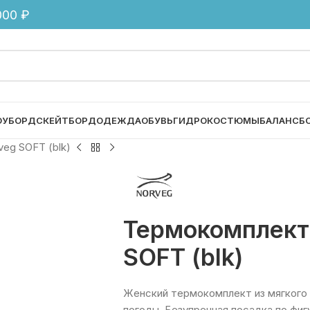
00 ₽
ОУБОРД
СКЕЙТБОРД
ОДЕЖДА
ОБУВЬ
ГИДРОКОСТЮМЫ
БАЛАНСБ
eg SOFT (blk)
Термокомплект
SOFT (blk)
Женский термокомплект из мягкого
погоды. Безупречная посадка по фи