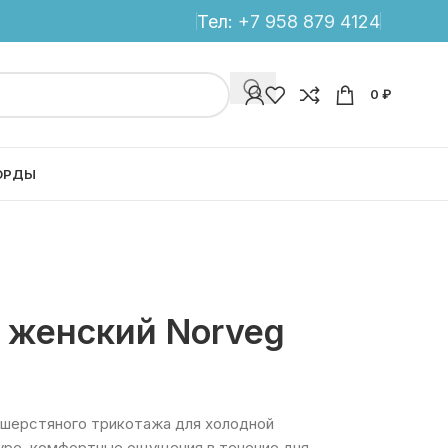
Тел:
+7 958 879 4124
0
₽
ОРДЫ
 женский Norveg
 шерстяного трикотажа для холодной
гуре, комфортные ощущения в течение дня.