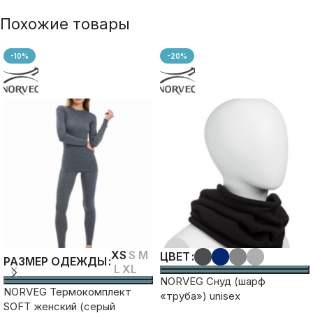
Похожие товары
-10%
-20%
XS
S
M
ЦВЕТ
РАЗМЕР ОДЕЖДЫ
L
XL
NORVEG Снуд (шарф
NORVEG Термокомплект
«труба») unisex
SOFT женский (серый