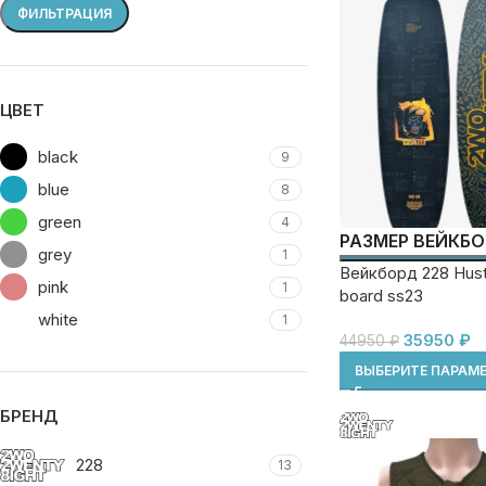
ФИЛЬТРАЦИЯ
ЦВЕТ
black
9
blue
8
green
4
РАЗМЕР ВЕЙКБ
grey
1
Вейкборд 228 Hust
pink
1
board ss23
white
1
35950
₽
44950
₽
ВЫБЕРИТЕ ПАРАМ
БРЕНД
228
13