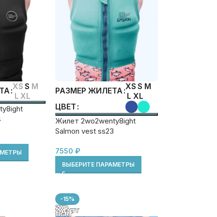
XS
S
M
XS
S
M
ТА
РАЗМЕР ЖИЛЕТА
L
XL
L
XL
ЦВЕТ
y8ight
4
Жилет 2wo2wenty8ight
Salmon vest ss23
7550
₽
АМЕТРЫ
ВЫБЕРИТЕ ПАРАМЕТРЫ
-15%