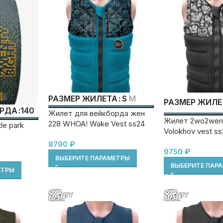
S
M
РАЗМЕР ЖИЛЕТА
РАЗМЕР ЖИЛЕ
140
ОРДА
Жилет для вейкборда жен
Жилет 2wo2went
228 WHOA! Wake Vest ss24
le park
Volokhov vest s
8790
₽
9750
₽
ВЫБЕРИТЕ ПАРАМЕТРЫ
ВЫБЕРИТЕ ПАР
ЕТРЫ