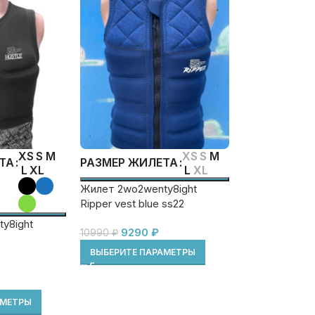
XS
S
M
XS
S
M
ТА
РАЗМЕР ЖИЛЕТА
L
XL
L
XL
Жилет 2wo2wenty8ight
Ripper vest blue ss22
y8ight
9290
₽
10990
₽
ВЫБЕРИТЕ ПАРАМЕТРЫ
АМЕТРЫ