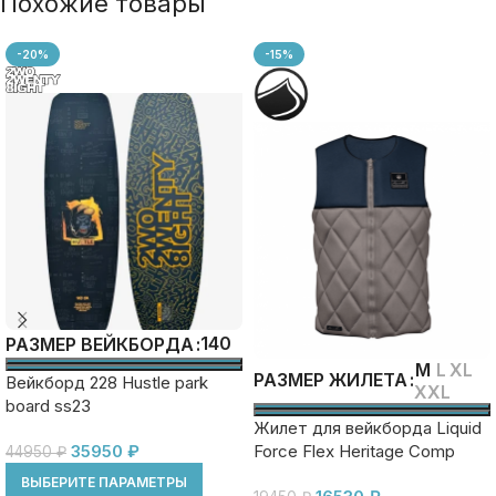
Похожие товары
-20%
-15%
140
РАЗМЕР ВЕЙКБОРДА
M
L
XL
РАЗМЕР ЖИЛЕТА
Вейкборд 228 Hustle park
XXL
board ss23
Жилет для вейкборда Liquid
Force Flex Heritage Comp
35950
₽
44950
₽
ss24
ВЫБЕРИТЕ ПАРАМЕТРЫ