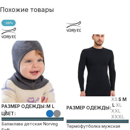
Похожие товары
-20%
XS
S
M
L
XL
M
L
РАЗМЕР ОДЕЖДЫ
РАЗМЕР ОДЕЖДЫ
XXL
ЦВЕТ
XXXL
Балаклава детская Norveg
Термофутболка мужская
Soft