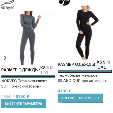
XS
S
M
РАЗМЕР ОДЕЖДЫ
L
XL
XS
S
M
РАЗМЕР ОДЕЖДЫ
L
XL
Термобелье женское
ISLAND CUP для активного
NORVEG Термокомплект
отдыха. Комплект:
SOFT женский (серый
4700
₽
футболка+легинсы
меланж)
9850
₽
10950
₽
ВЫБЕРИТЕ ПАРАМЕТРЫ
ВЫБЕРИТЕ ПАРАМЕТРЫ