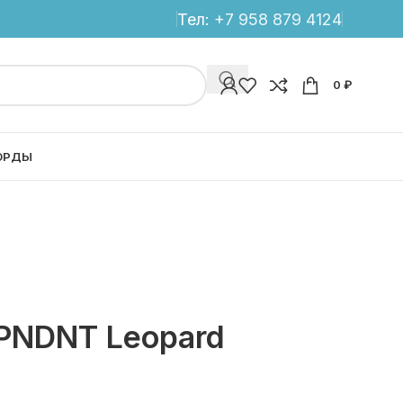
Тел:
+7 958 879 4124
0
₽
ОРДЫ
PNDNT Leopard