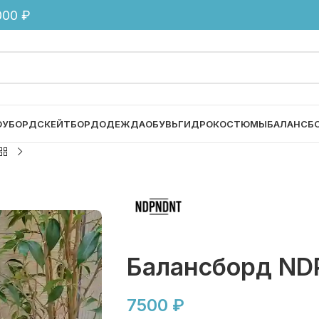
00 ₽
ОУБОРД
СКЕЙТБОРД
ОДЕЖДА
ОБУВЬ
ГИДРОКОСТЮМЫ
БАЛАНСБ
Балансборд ND
7500
₽