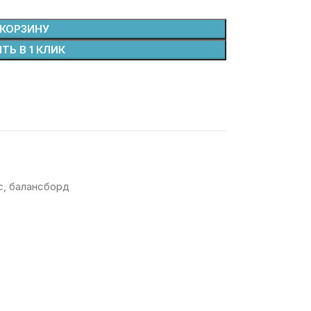
 КОРЗИНУ
ТЬ В 1 КЛИК
с
,
балансборд