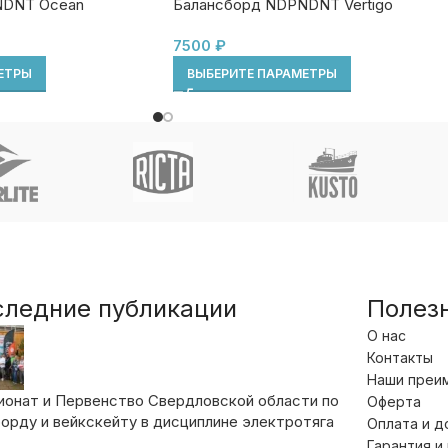
NDNT Ocean
Балансборд NDPNDNT Vertigo
7500
₽
ЕТРЫ
ВЫБЕРИТЕ ПАРАМЕТРЫ
следние публикации
Полез
О нас
Контакты
Наши преи
ионат и Первенство Свердловской области по
Оферта
орду и вейкскейту в дисциплине электротяга
Оплата и д
Гарантия и