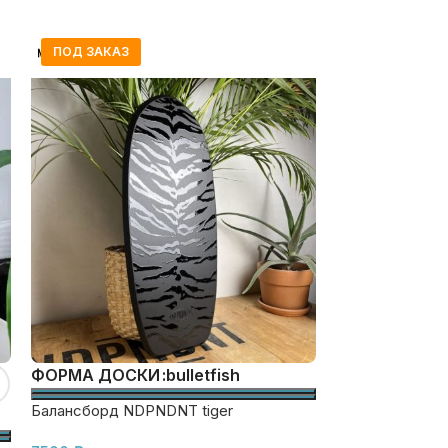
ПОД ЗАКАЗ
bullet
fish
ФОРМА ДОСКИ
ФОРМА ДОС
Балансборд NDPNDNT tiger
Балансборд N