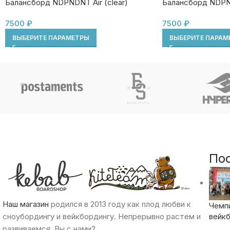
Балансборд NDPNDNT Air (clear)
Балансборд NDP
7500
₽
7500
₽
ВЫБЕРИТЕ ПАРАМЕТРЫ
ВЫБЕРИТЕ ПАРАМ
По
Наш магазин
родился в 2013 году как плод любви к
Чемп
сноубордингу и вейкбордингу. Непрерывно растем и
вейкб
развиваемся. Вы с нами?