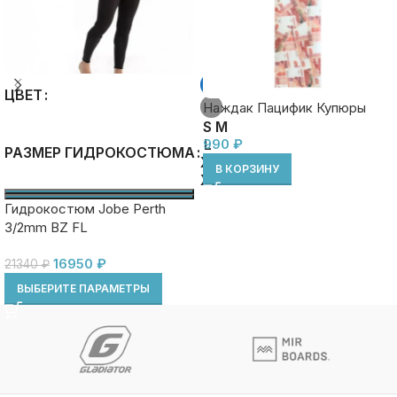
ЦВЕТ
Наждак Пацифик Купюры
S
M
990
L
₽
РАЗМЕР ГИДРОКОСТЮМА
XL
В КОРЗИНУ
XXL
Гидрокостюм Jobe Perth
3/2mm BZ FL
16950
₽
21340
₽
ВЫБЕРИТЕ ПАРАМЕТРЫ