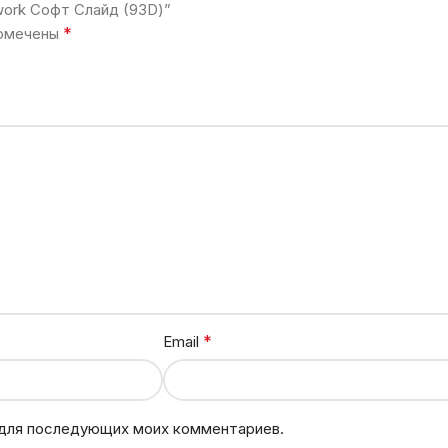
work Софт Слайд (93D)”
*
помечены
*
Email
е для последующих моих комментариев.