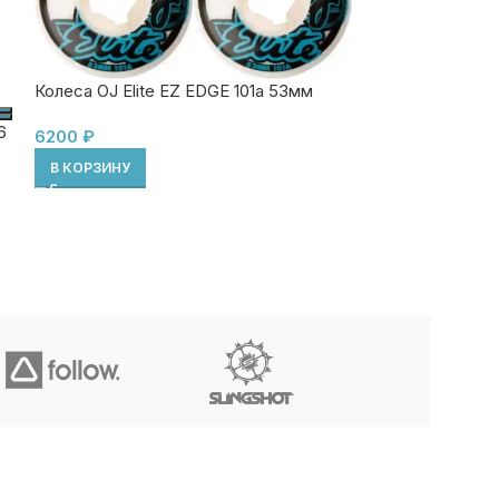
Колеса OJ Elite EZ EDGE 101a 53мм
РАЗМЕР КОЛ
6
Комплект коле
6200
₽
(99D)
В КОРЗИНУ
2390
₽
ВЫБЕРИТЕ ПА