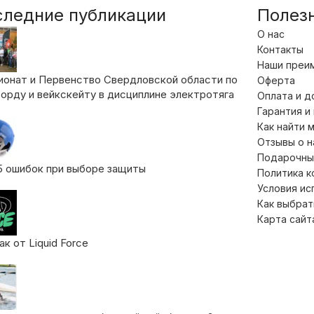
следние публикации
Полез
О нас
Контакты
Наши преи
ионат и Первенство Свердловской области по
Оферта
орду и вейкскейту в дисциплине электротяга
Оплата и д
Гарантия и
Как найти 
Отзывы о 
Подарочны
5 ошибок при выборе защиты
Политика 
Условия ис
Как выбрат
Карта сайт
к от Liquid Force