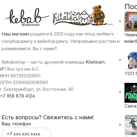
По
Наш магазин
родился в 2013 году как плод любви к
Чемп
сноубордингу и вейкбордингу. Непрерывно растем и
вейкб
развиваемся. Вы с нами?
Kebabshop - часть дружной команды
Kiteteam
.
ИП Востротин А.С.
ТОП 
ИНН 667355329561
ОГРН 321665800161951
г. Екатеринбург, ул. Восточная, 40
+7 958 879 4124
Свежа
Есть вопросы? Свяжитесь с нами!
Ваш телефон