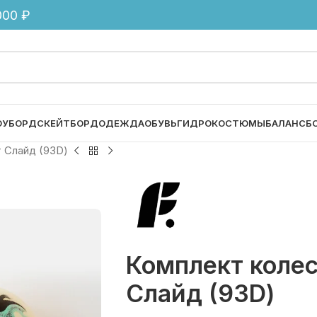
00 ₽
ОУБОРД
СКЕЙТБОРД
ОДЕЖДА
ОБУВЬ
ГИДРОКОСТЮМЫ
БАЛАНСБ
 Слайд (93D)
Комплект колес
Слайд (93D)