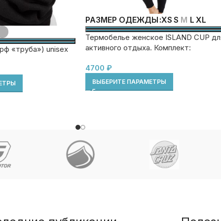
XS
S
M
L
XL
РАЗМЕР ОДЕЖДЫ
Термобелье женское ISLAND CUP дл
активного отдыха. Комплект:
ф «труба») unisex
футболка+легинсы
4700
₽
ВЫБЕРИТЕ ПАРАМЕТРЫ
ЕТРЫ