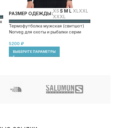
XS
S
M
L
XL
XXL
РАЗМЕР ОДЕЖДЫ
XXXL
РАЗМЕР ОД
я
ЦВЕТ
Термофутболка мужская (свитшот)
Norveg для охоты и рыбалки серии
Парка зимняя F
HUNTER (blk)
5200
₽
ВЫБЕРИТЕ ПАРАМЕТРЫ
7650
₽
11900
₽
ВЫБЕРИТЕ ПА