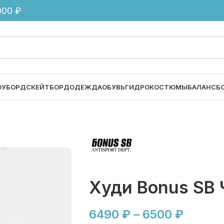
00 ₽
ОУБОРД
СКЕЙТБОРД
ОДЕЖДА
ОБУВЬ
ГИДРОКОСТЮМЫ
БАЛАНСБ
Худи Bonus SB
6490
₽
–
6500
₽