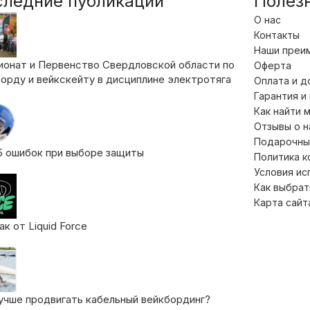
следние публикации
Полез
О нас
Контакты
Наши преи
ионат и Первенство Свердловской области по
Оферта
орду и вейкскейту в дисциплине электротяга
Оплата и д
Гарантия и
Как найти 
Отзывы о 
Подарочны
5 ошибок при выборе защиты
Политика 
Условия ис
Как выбрат
Карта сайт
к от Liquid Force
учше продвигать кабельный вейкбординг?