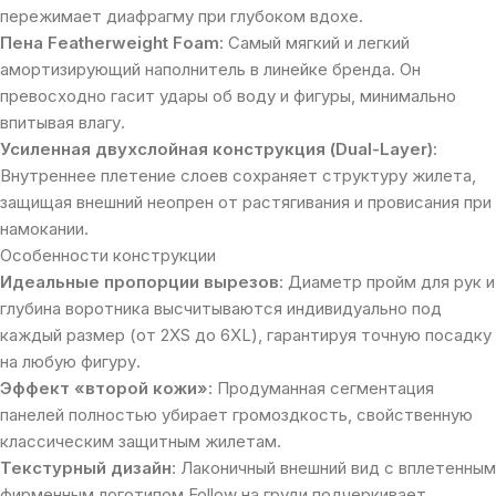
пережимает диафрагму при глубоком вдохе.
Пена Featherweight Foam
: Самый мягкий и легкий
амортизирующий наполнитель в линейке бренда. Он
превосходно гасит удары об воду и фигуры, минимально
впитывая влагу.
Усиленная двухслойная конструкция (Dual-Layer)
:
Внутреннее плетение слоев сохраняет структуру жилета,
защищая внешний неопрен от растягивания и провисания при
намокании.
Особенности конструкции
Идеальные пропорции вырезов
: Диаметр пройм для рук и
глубина воротника высчитываются индивидуально под
каждый размер (от 2XS до 6XL), гарантируя точную посадку
на любую фигуру.
Эффект «второй кожи»
: Продуманная сегментация
панелей полностью убирает громоздкость, свойственную
классическим защитным жилетам.
Текстурный дизайн
: Лаконичный внешний вид с вплетенным
фирменным логотипом Follow на груди подчеркивает