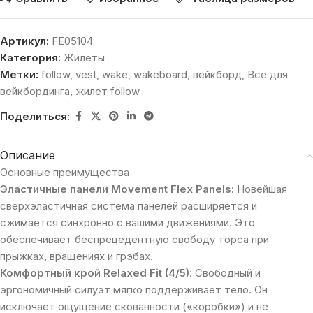
Артикул:
FE05104
Категория:
Жилеты
Метки:
follow
,
vest
,
wake
,
wakeboard
,
вейкборд
,
Все для
вейкбординга
,
жилет follow
Поделиться:
Описание
Основные преимущества
Эластичные панели Movement Flex Panels
: Новейшая
сверхэластичная система панелей расширяется и
сжимается синхронно с вашими движениями. Это
обеспечивает беспрецедентную свободу торса при
прыжках, вращениях и грэбах.
Комфортный крой Relaxed Fit (4/5)
: Свободный и
эргономичный силуэт мягко поддерживает тело. Он
исключает ощущение скованности («коробки») и не