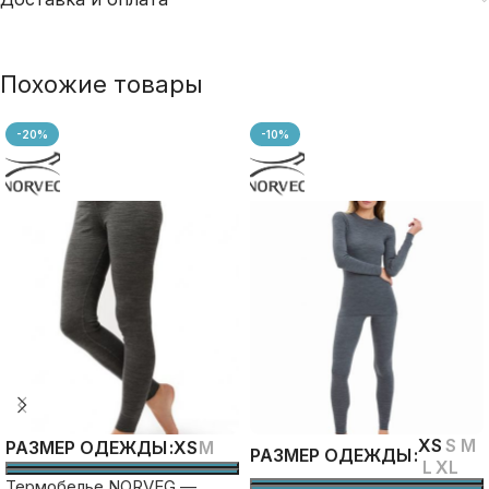
Похожие товары
-20%
-10%
XS
S
M
XS
M
РАЗМЕР ОДЕЖДЫ
РАЗМЕР ОДЕЖДЫ
L
XL
Термобелье NORVEG —