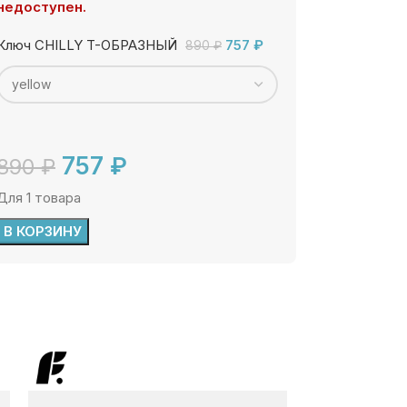
недоступен.
Ключ CHILLY T-ОБРАЗНЫЙ
757
₽
890
₽
757
₽
890
₽
Для 1 товара
В КОРЗИНУ
-20%