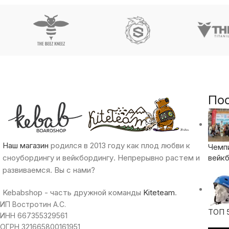
По
Наш магазин
родился в 2013 году как плод любви к
Чемп
сноубордингу и вейкбордингу. Непрерывно растем и
вейкб
развиваемся. Вы с нами?
Kebabshop - часть дружной команды
Kiteteam
.
ИП Востротин А.С.
ТОП 
ИНН 667355329561
ОГРН 321665800161951