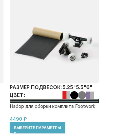
РАЗМЕР ПОД
5.25"
5.5"
6"
РАЗМЕР ПОДВЕСОК
ЦВЕТ
Подвески для 
Stencil Mirror
Набор для сборки комплита Footwork
5590
₽
6990
₽
4490
₽
ВЫБЕРИТЕ ПА
ВЫБЕРИТЕ ПАРАМЕТРЫ