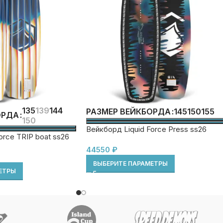
135
139
144
145
150
155
РАЗМЕР ВЕЙКБОРДА
ОРДА
150
Вейкборд Liquid Force Press ss26
orce TRIP boat ss26
44550
₽
ВЫБЕРИТЕ ПАРАМЕТРЫ
ЕТРЫ