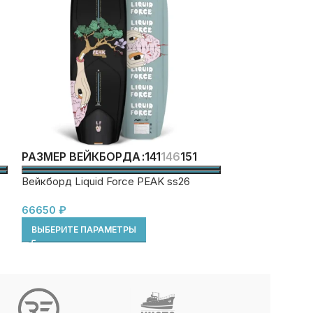
141
146
151
РАЗМЕР ВЕЙКБОРДА
Крепления Liqu
Вейкборд Liquid Force PEAK ss26
(8-9) Used
66650
₽
18950
24950
₽
ВЫБЕРИТЕ ПАРАМЕТРЫ
В КОРЗИНУ