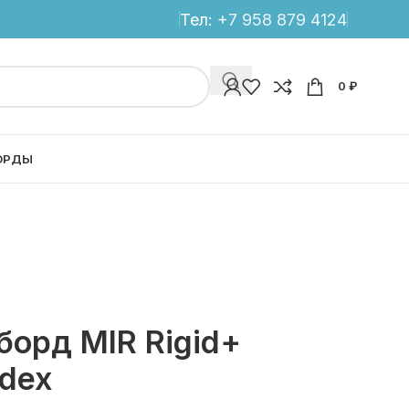
Тел:
+7 958 879 4124
0
₽
ОРДЫ
борд MIR Rigid+
ndex