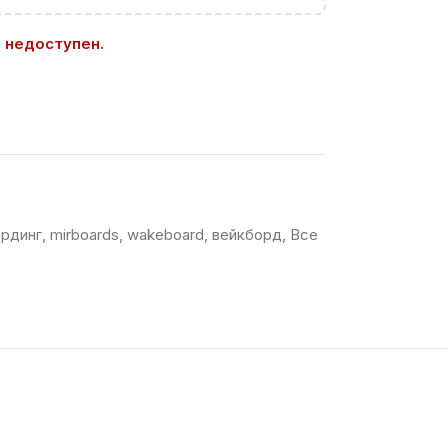
з недоступен.
ординг
,
mirboards
,
wakeboard
,
вейкборд
,
Все