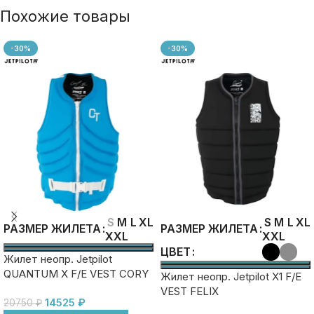
Похожие товары
-30%
-30%
S
M
L
XL
S
M
L
XL
РАЗМЕР ЖИЛЕТА
РАЗМЕР ЖИЛЕТА
XXL
XXL
ЦВЕТ
Жилет неопр. Jetpilot
QUANTUM X F/E VEST CORY
Жилет неопр. Jetpilot X1 F/E
BLUE
VEST FELIX
14525
₽
20750
₽