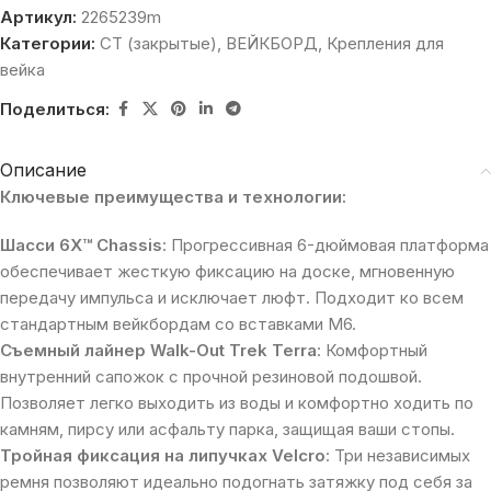
Артикул:
2265239m
Категории:
CT (закрытые)
,
ВЕЙКБОРД
,
Крепления для
вейка
Поделиться:
Описание
Ключевые преимущества и технологии:
Шасси 6X™ Chassis
: Прогрессивная 6-дюймовая платформа
обеспечивает жесткую фиксацию на доске, мгновенную
передачу импульса и исключает люфт. Подходит ко всем
стандартным вейкбордам со вставками M6.
Съемный лайнер Walk-Out Trek Terra
: Комфортный
внутренний сапожок с прочной резиновой подошвой.
Позволяет легко выходить из воды и комфортно ходить по
камням, пирсу или асфальту парка, защищая ваши стопы.
Тройная фиксация на липучках Velcro
: Три независимых
ремня позволяют идеально подогнать затяжку под себя за