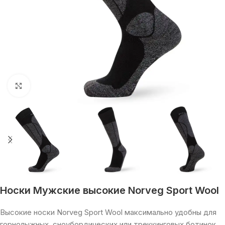
Увеличить
Носки Мужские высокие Norveg Sport Wool
Высокие носки Norveg Sport Wool максимально удобны для
горнолыжных, сноубордических или треккинговых ботинок.