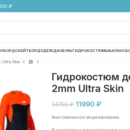
00 ₽
ОУБОРД
СКЕЙТБОРД
ОДЕЖДА
ОБУВЬ
ГИДРОКОСТЮМЫ
БАЛАНСБ
ltra Skin
Гидрокостюм де
2mm Ultra Skin
11990
₽
14150
₽
Анатомическое моделирование.
В сочетании с технологичностью и 