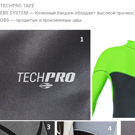
TECHPRO TAPE
EBS SYSTEM — Коленный бандаж обладает высокой прочнос
GBS — прошитые и проклеенные швы