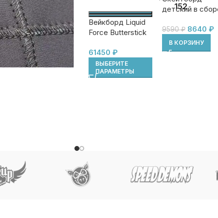
152
детский в сбор
Footwork
Вейкборд Liquid
8640
₽
Маслкар 7.31″
9590
₽
Force Butterstick
Pro ss26
В КОРЗИНУ
61450
₽
ВЫБЕРИТЕ
ПАРАМЕТРЫ