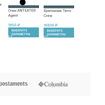
L
е
Гидромайка
Очки ANTEATER
Крепления Terro
мужская Jetpilo
Agent
Crew
RX Vault LS Ras
4760
₽
blk
5950
₽
1950
₽
16830
₽
ВЫБЕРИТЕ
ВЫБЕРИТЕ
ВЫБЕРИТЕ
ПАРАМЕТРЫ
ПАРАМЕТРЫ
ПАРАМЕТРЫ
Ocean Pack