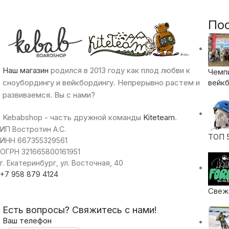
По
Наш магазин
родился в 2013 году как плод любви к
Чемп
сноубордингу и вейкбордингу. Непрерывно растем и
вейкб
развиваемся. Вы с нами?
Kebabshop - часть дружной команды
Kiteteam
.
ИП Востротин А.С.
ТОП 
ИНН 667355329561
ОГРН 321665800161951
г. Екатеринбург, ул. Восточная, 40
+7 958 879 4124
Свежа
Есть вопросы? Свяжитесь с нами!
Ваш телефон