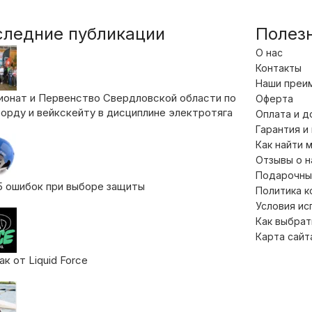
следние публикации
Полез
О нас
Контакты
Наши преи
ионат и Первенство Свердловской области по
Оферта
орду и вейкскейту в дисциплине электротяга
Оплата и д
Гарантия и
Как найти 
Отзывы о 
Подарочны
5 ошибок при выборе защиты
Политика 
Условия ис
Как выбрат
Карта сайт
к от Liquid Force