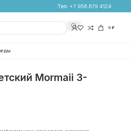
Тел:
+7 958 879 4124
0
₽
ОРДЫ
тский Mormaii 3-
комфортом наша новая модель резинового