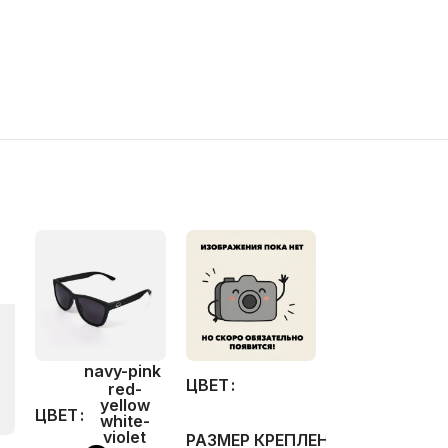
-20%
navy-pink
ЦВЕТ
red-
yellow
ЦВЕТ
white-
S
РАЗМЕР ГИ
violet
РАЗМЕР КРЕПЛЕНИЙ
M