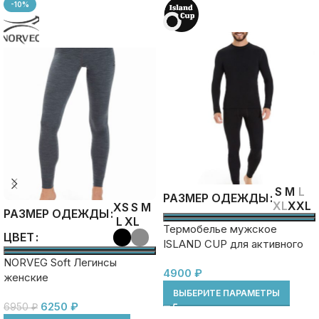
-10%
S
M
L
РАЗМЕР ОДЕЖДЫ
XL
XXL
XS
S
M
РАЗМЕР ОДЕЖДЫ
L
XL
Термобелье мужское
ЦВЕТ
ISLAND CUP для активного
отдыха. Комплект:
NORVEG Soft Легинсы
4900
₽
футболка+кальсоны
женские
ВЫБЕРИТЕ ПАРАМЕТРЫ
6250
₽
6950
₽