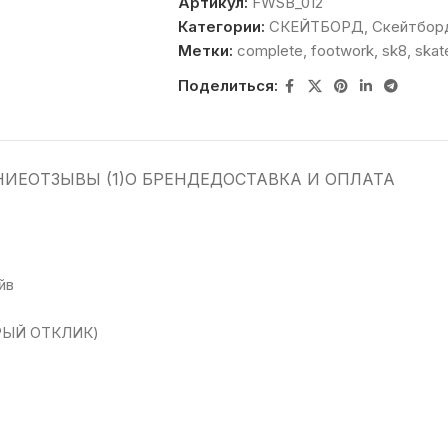
Артикул:
FWSB_012
Категории:
СКЕЙТБОРД
,
Скейтборд
Метки:
complete
,
footwork
,
sk8
,
skat
Поделиться:
НИЕ
ОТЗЫВЫ (1)
О БРЕНДЕ
ДОСТАВКА И ОПЛАТА
йв
РЫЙ ОТКЛИК)