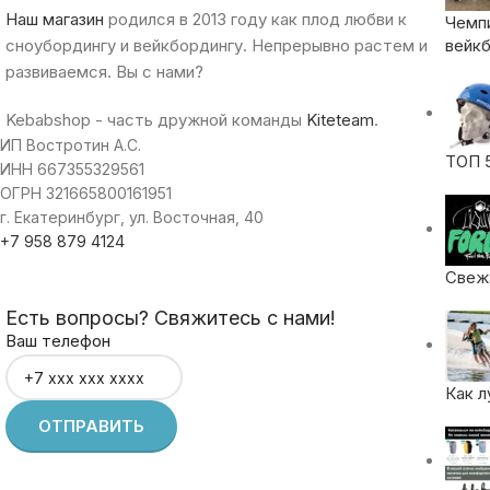
Наш магазин
родился в 2013 году как плод любви к
Чемп
сноубордингу и вейкбордингу. Непрерывно растем и
вейкб
развиваемся. Вы с нами?
Kebabshop - часть дружной команды
Kiteteam
.
ИП Востротин А.С.
ТОП 
ИНН 667355329561
ОГРН 321665800161951
г. Екатеринбург, ул. Восточная, 40
+7 958 879 4124
Свежа
Есть вопросы? Свяжитесь с нами!
Ваш телефон
Как л