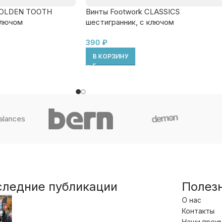
GOLDEN TOOTH
Винты Footwork CLASSICS
ключом
шестигранник, с ключом
390
₽
В КОРЗИНУ
следние публикации
Полез
О нас
Контакты
Наши преи