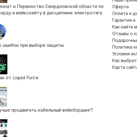
ионат и Первенство Свердловской области по
Оферта
орду и вейкскейту в дисциплине электротяга
Оплата и д
Гарантия и
Как найти 
Отзывы о 
Подарочны
5 ошибок при выборе защиты
Политика 
Условия ис
Как выбрат
Карта сайт
к от Liquid Force
учше продвигать кабельный вейкбординг?