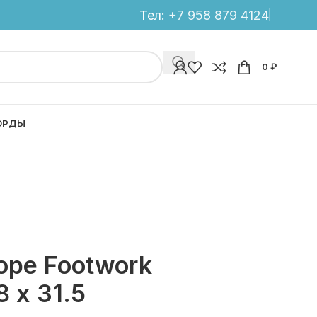
Тел:
+7 958 879 4124
0
₽
ОРДЫ
оре Footwork
 x 31.5