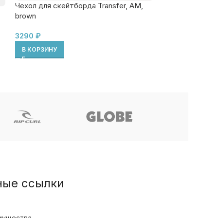
Чехол для скейтборда Transfer, AM,
РАЗМЕР ПОД
brown
Комплект подве
3290
₽
2690
₽
В КОРЗИНУ
ВЫБЕРИТЕ ПА
ные ссылки
мущества