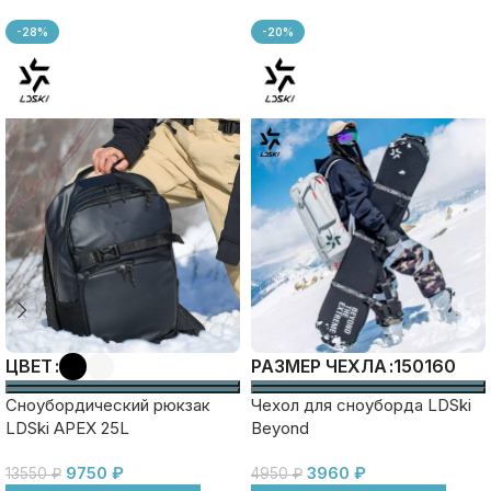
-28%
-20%
150
160
ЦВЕТ
РАЗМЕР ЧЕХЛА
Сноубордический рюкзак
Чехол для сноуборда LDSki
LDSki APEX 25L
Beyond
9750
₽
3960
₽
13550
₽
4950
₽