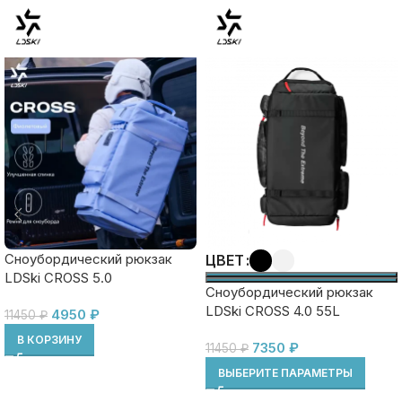
Сноубордический рюкзак
ЦВЕТ
LDSki CROSS 5.0
Сноубордический рюкзак
LDSki CROSS 4.0 55L
4950
₽
11450
₽
В КОРЗИНУ
7350
₽
11450
₽
ВЫБЕРИТЕ ПАРАМЕТРЫ