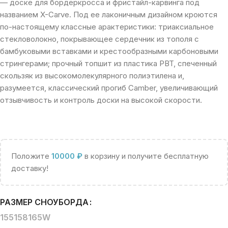
— доске для бордеркросса и фристайл-карвинга под
названием X-Carve. Под ее лаконичным дизайном кроются
по-настоящему классные арактеристики: триаксиальное
стекловолокно, покрывающее сердечник из тополя с
бамбуковыми вставками и крестообразными карбоновыми
стрингерами; прочный топшит из пластика PBT, спеченный
скользяк из высокомолекулярного полиэтилена и,
разумеется, классический прогиб Camber, увеличивающий
отзывчивость и контроль доски на высокой скорости.
Положите
10000
₽
в корзину и получите бесплатную
доставку!
РАЗМЕР СНОУБОРДА
155
158
165W