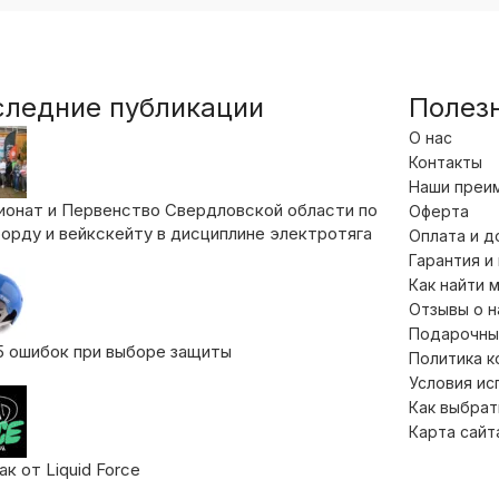
следние публикации
Полез
О нас
Контакты
Наши преи
ионат и Первенство Свердловской области по
Оферта
орду и вейкскейту в дисциплине электротяга
Оплата и д
Гарантия и
Как найти 
Отзывы о 
Подарочны
5 ошибок при выборе защиты
Политика 
Условия ис
Как выбрат
Карта сайт
к от Liquid Force