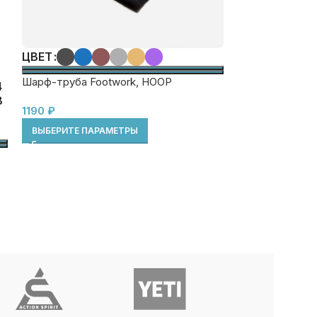
ЦВЕТ
РАЗМЕР ОД
Шарф-труба Footwork, HOOP
Вязаные перчат
4
Gray Heather
8
1190
₽
790
₽
ВЫБЕРИТЕ ПАРАМЕТРЫ
ВЫБЕРИТЕ ПА