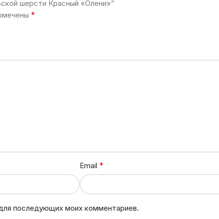
льской шерсти Красный «Олени»”
*
помечены
*
Email
е для последующих моих комментариев.