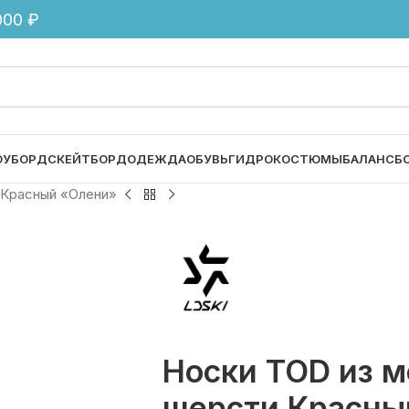
00 ₽
ОУБОРД
СКЕЙТБОРД
ОДЕЖДА
ОБУВЬ
ГИДРОКОСТЮМЫ
БАЛАНСБ
 Красный «Олени»
Носки TOD из м
шерсти Красны