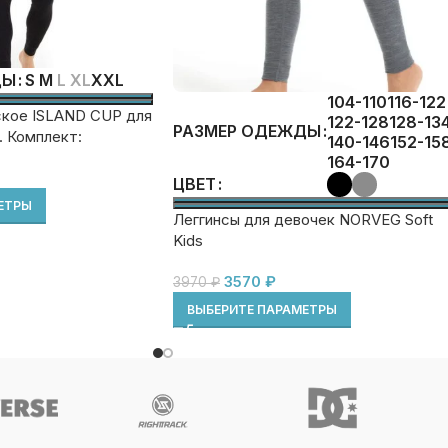
S
M
L
XL
XXL
ДЫ
104-110
116-122
кое ISLAND CUP для
122-128
128-13
РАЗМЕР ОДЕЖДЫ
. Комплект:
140-146
152-15
ны
164-170
ЦВЕТ
ЕТРЫ
Леггинсы для девочек NORVEG Soft
Kids
3570
₽
3970
₽
ВЫБЕРИТЕ ПАРАМЕТРЫ