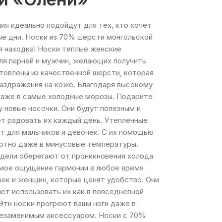
ия идеально подойдут для тех, кто хочет
ые дни. Носки из 70% шерсти монгольской
я находка! Носки теплые женские
ля парней и мужчин, желающих получить
отовлены из качественной шерсти, которая
раздражения на коже. Благодаря высокому
даже в самые холодные морозы. Подарите
 новые носочки. Они будут полезным и
т радовать их каждый день. Утепленные
т для мальчиков и девочек. С их помощью
ртно даже в минусовые температуры.
дели оберегают от проникновения холода
емое ощущение гармонии в любое время
шек и женщин, которые ценят удобство. Они
яет использовать их как в повседневной
 Эти носки прогреют ваши ноги даже в
незаменимым аксессуаром. Носки с 70%