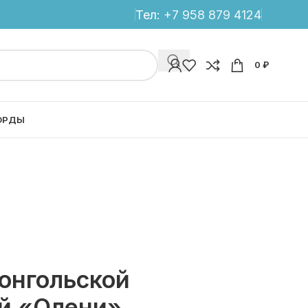
Тел:
+7 958 879 4124
0
₽
ОРДЫ
онгольской
й «Олени»