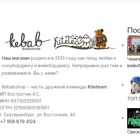
По
Наш магазин
родился в 2013 году как плод любви к
Чемп
сноубордингу и вейкбордингу. Непрерывно растем и
вейкб
развиваемся. Вы с нами?
Kebabshop - часть дружной команды
Kiteteam
.
ИП Востротин А.С.
ТОП 
ИНН 667355329561
ОГРН 321665800161951
г. Екатеринбург, ул. Восточная, 40
+7 958 879 4124
Свежа