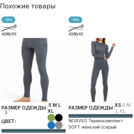
Похожие товары
-10%
-10%
S
M
L
XS
S
M
РАЗМЕР ОДЕЖДЫ
РАЗМЕР ОДЕЖДЫ
XL
L
XL
NORVEG Термокомплект
ЦВЕТ
SOFT женский (серый
меланж)