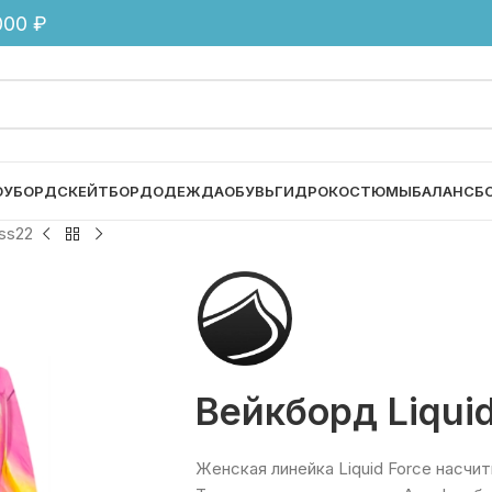
00 ₽
ОУБОРД
СКЕЙТБОРД
ОДЕЖДА
ОБУВЬ
ГИДРОКОСТЮМЫ
БАЛАНСБ
ss22
Вейкборд Liquid
Женская линейка Liquid Force насчи