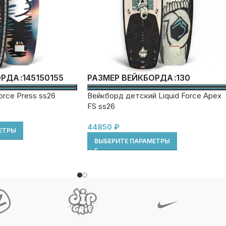
145
150
155
130
ОРДА
РАЗМЕР ВЕЙКБОРДА
orce Press ss26
Вейкборд детский Liquid Force Apex
FS ss26
44850
₽
ЕТРЫ
ВЫБЕРИТЕ ПАРАМЕТРЫ