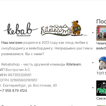
По
Наш магазин
родился в 2013 году как плод любви к
Чемп
сноубордингу и вейкбордингу. Непрерывно растем и
вейкб
развиваемся. Вы с нами?
Kebabshop - часть дружной команды
Kiteteam
.
ИП Востротин А.С.
ТОП 
ИНН 667355329561
ОГРН 321665800161951
г. Екатеринбург, ул. Восточная, 40
+7 958 879 4124
Свежа