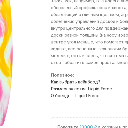
Таких, как, например, эта Angel с а
обновленный профиль носа и хвоста
обладающий отличным щелчком, агр
облегчения управления доской и бо
внутри центрального для поддержан
доски разной толщины (на носу и хв
центре угол меньше, что помогает 
видите, все основные технологии б
моделях, есть и здесь, что автомат
стоит обратить самое пристальное 
Полезное
:
Как выбрать вейкборд?
Размерная сетка Liquid Force
О бренде – Liquid Force
Положите
10000
₽
в корзину и п