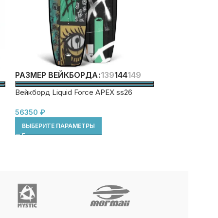
Чехол на колес
139
144
149
РАЗМЕР ВЕЙКБОРДА
Golf / Board Bag
Вейкборд Liquid Force APEX ss26
21450
₽
56350
₽
В КОРЗИНУ
ВЫБЕРИТЕ ПАРАМЕТРЫ