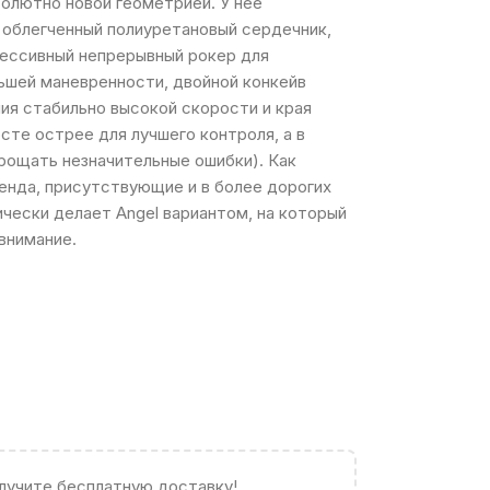
бсолютно новой геометрией. У нее
, облегченный полиуретановый сердечник,
ессивный непрерывный рокер для
льшей маневренности, двойной конкейв
ия стабильно высокой скорости и края
осте острее для лучшего контроля, а в
прощать незначительные ошибки). Как
ренда, присутствующие и в более дорогих
ически делает Angel вариантом, на который
внимание.
олучите бесплатную доставку!