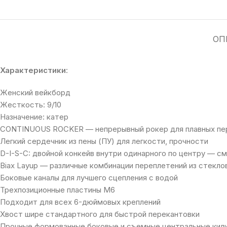
ОП
Характеристики
:
Женский вейкборд
Жесткость: 9/10
Назначение: катер
CONTINUOUS ROCKER — непрерывный рокер для плавных пере
Легкий сердечник ​​из пены (ПУ) для легкости, прочности
D-I-S-C: двойной конкейв внутри одинарного по центру — с
Biax Layup — различные комбинации переплетений из стекло
Боковые каналы для лучшего сцепления с водой
Трехпозиционные пластины M6
Подходит для всех 6-дюймовых креплений
Хвост шире стандартного для быстрой перекантовки
Прочные формованные боковые и съемные центральные кили