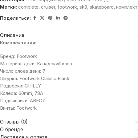
Метки:
complete
,
cruiser
,
footwork
,
sk8
,
skateboard
,
комплект
Поделиться:
Описание
Комплектация:
Бренд: Fооtwоrk
Материал деки: Канадский клен
Число слоев деки: 7
Шкурка: Fооtwоrk Сlаssiс Вlасk
Подвески: СНILLY
Колеса: 60mm, 78А
Подшипники: АВЕС7
Винты: Fооtwоrk
Отзывы (0)
О бренде
Доставка и оплата