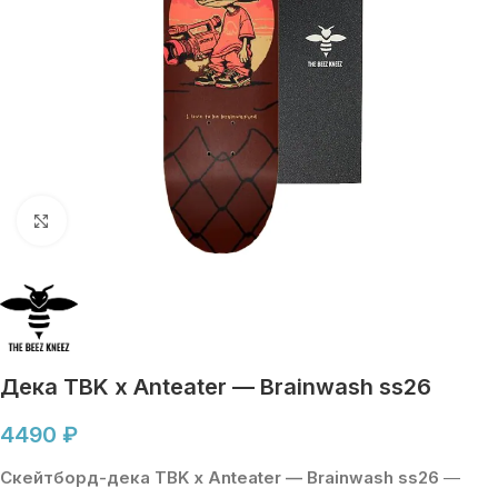
Увеличить
Дека TBK x Anteater — Brainwash ss26
4490
₽
Скейтборд-дека TBK x Anteater — Brainwash ss26
—