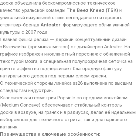
доска объединила бескомпромиссное техническое
качество уральской команды
The Beez Kneez (ТБК)
и
уникальный визуальный стиль легендарного питерского
стритвир-бренда
Anteater
, формирующего облик уличной
культуры с 2007 года.
Главная фишка релиза — дерзкий концептуальный дизайн
«Brainwash» (промывка мозгов) от дизайнеров Anteater. На
графике изображен инопланетный персонаж с обнаженной
текстурой мозга, а специальная полупрозрачная сеточка на
принте эффектно подчеркивает благородную фактуру
натурального дерева под первым слоем краски.
С технической стороны линейка ss26 выполнена по высшим
стандартам индустрии.
Классическая геометрия Popsicle со средним конкейвом
(Medium Concave) обеспечивает стабильный контроль
доски в воздухе, на гранях и в радиусах, делая её идеальным
выбором как для техничного стрита, так и для паркового
катания.
Преимущества и ключевые особенности: