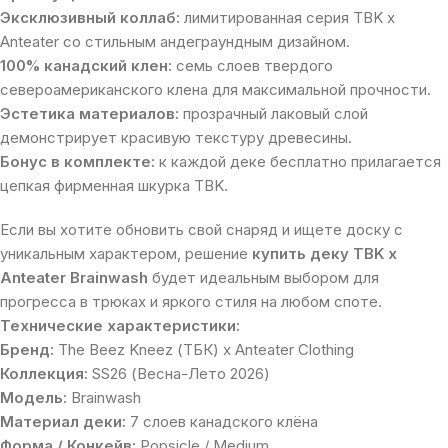
Эксклюзивный коллаб:
лимитированная серия TBK x
Anteater со стильным андеграундным дизайном.
100% канадский клен:
семь слоев твердого
североамериканского клена для максимальной прочности.
Эстетика материалов:
прозрачный лаковый слой
демонстрирует красивую текстуру древесины.
Бонус в комплекте:
к каждой деке бесплатно прилагается
цепкая фирменная шкурка TBK.
Если вы хотите обновить свой снаряд и ищете доску с
уникальным характером, решение
купить деку TBK x
Anteater Brainwash
будет идеальным выбором для
прогресса в трюках и яркого стиля на любом споте.
Технические характеристики:
Бренд:
The Beez Kneez (ТБК) x Anteater Clothing
Коллекция:
SS26 (Весна-Лето 2026)
Модель:
Brainwash
Материал деки:
7 слоев канадского клёна
Форма / Конкейв:
Popsicle / Medium