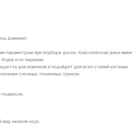
она длиннее)
ым параметром при подборе доски. Классическая дека имеет
 боуле и по перилам.
ндуется для новичков и подойдет для всех стилей катания.
ыполнения сложных техничных трюков.
 подвесок.
й вид нежели ноуз.