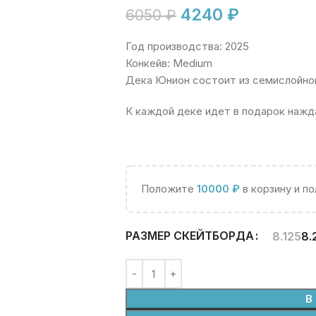
4240
₽
6050
₽
Год производства: 2025
Конкейв: Medium
Дека Юнион состоит из семислойног
К каждой деке идет в подарок нажд
Положите
10000
₽
в корзину и п
РАЗМЕР СКЕЙТБОРДА
8.125
8.
В