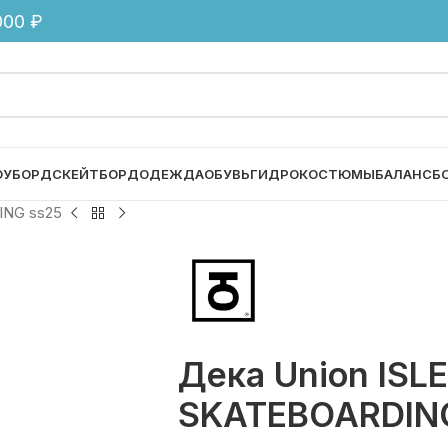
00 ₽
ОУБОРД
СКЕЙТБОРД
ОДЕЖДА
ОБУВЬ
ГИДРОКОСТЮМЫ
БАЛАНСБ
ING ss25
Дека Union ISL
SKATEBOARDIN