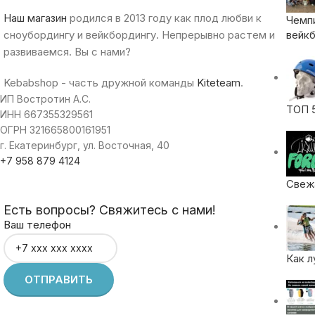
Наш магазин
родился в 2013 году как плод любви к
Чемп
сноубордингу и вейкбордингу. Непрерывно растем и
вейкб
развиваемся. Вы с нами?
Kebabshop - часть дружной команды
Kiteteam
.
ИП Востротин А.С.
ТОП 
ИНН 667355329561
ОГРН 321665800161951
г. Екатеринбург, ул. Восточная, 40
+7 958 879 4124
Свежа
Есть вопросы? Свяжитесь с нами!
Ваш телефон
Как л