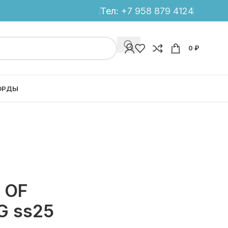
Тел:
+7 958 879 4124
0
₽
ОРДЫ
E OF
G ss25