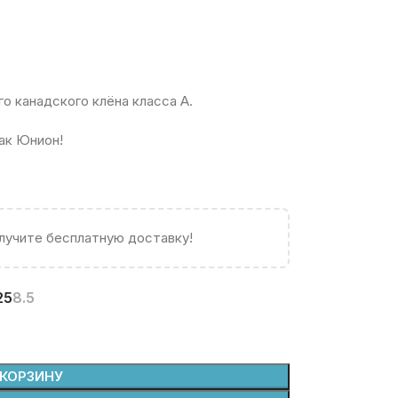
о канадского клёна класса A.
ак Юнион!
олучите бесплатную доставку!
25
8.5
 КОРЗИНУ