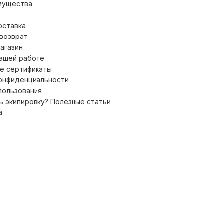
мущества
оставка
 возврат
магазин
нашей работе
е сертификаты
конфиденциальности
пользования
ь экипировку? Полезные статьи
а