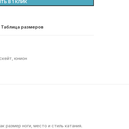
ТЬ В 1 КЛИК
Таблица размеров
скейт
,
юнион
к размер ноги, место и стиль катания.