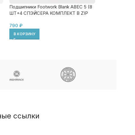
Комплект подв
Подшипники Footwork Blank ABEC 5 (8
Eastcoast Missi
ШТ+4 СПЭЙСЕРА КОМПЛЕКТ В ZIP
ПАКЕТЕ)
ПОДРОБНЕЕ
790
₽
В КОРЗИНУ
ные ссылки