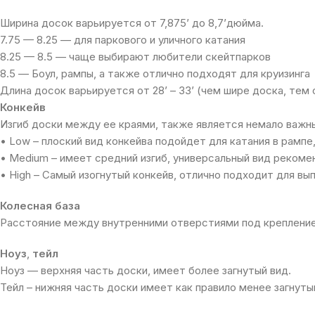
Ширина досок варьируется от 7,875’ до 8,7’дюйма.
7.75 — 8.25 — для паркового и уличного катания
8.25 — 8.5 — чаще выбирают любители скейтпарков
8.5 — Боул, рампы, а также отлично подходят для круизинга
Длина досок варьируется от 28’ – 33’ (чем шире доска, тем 
Конкейв
Изгиб доски между ее краями, также является немало важн
• Low – плоский вид конкейва подойдет для катания в рампе,
• Medium – имеет средний изгиб, универсальный вид рекоме
• High – Самый изогнутый конкейв, отлично подходит для в
Колесная база
Расстояние между внутренними отверстиями под крепление
Ноуз
,
тейл
Ноуз — верхняя часть доски, имеет более загнутый вид.
Тейл – нижняя часть доски имеет как правило менее загнуты