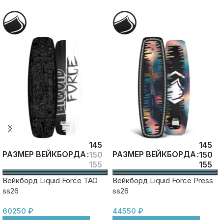
145
145
РАЗМЕР ВЕЙКБОРДА
РАЗМЕР ВЕЙКБОРДА
150
150
155
155
Вейкборд Liquid Force TAO
Вейкборд Liquid Force Press
ss26
ss26
60250
₽
44550
₽