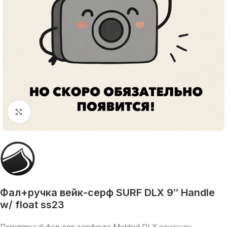
Увеличить
Фал+ручка вейк-серф SURF DLX 9″ Handle
w/ float ss23
Популярный фал для серфинга Molded DLX оснащен