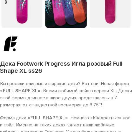
Дека Footwork Progress Игла розовый Full
Shape XL ss26
Вы просили длинные и широкие деки? Вот они! Новая форма
«FULL SHAPE XL»
. Всеми любимый шэйп в версии XL. Доски
этой формы длиннее и шире других, представлены в 7
размерах, от стандартной восьмерки до 8.75″!
Форма деки
«FULL SHAPE XL»
. Немного «Квадратные» нос
и тэйл. Именно на таких деках гоняют ваши любимые
райдеры, в видео на Трешере. У деки больше площадь в