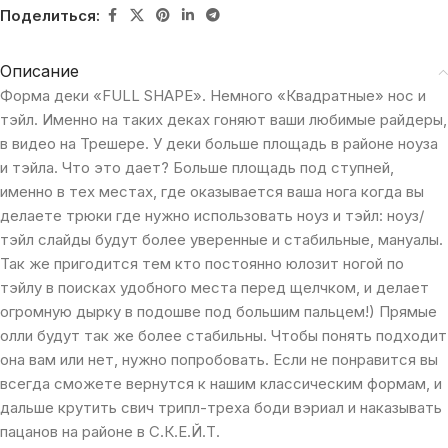
Поделиться:
Описание
Форма деки «FULL SHAPE». Немного «Квадратные» нос и
тэйл. Именно на таких деках гоняют ваши любимые райдеры,
в видео на Трешере. У деки больше площадь в районе ноуза
и тэйла. Что это дает? Больше площадь под ступней,
именно в тех местах, где оказывается ваша нога когда вы
делаете трюки где нужно использовать ноуз и тэйл: ноуз/
тэйл слайды будут более уверенные и стабильные, мануалы.
Так же пригодится тем кто постоянно юлозит ногой по
тэйлу в поисках удобного места перед щелчком, и делает
огромную дырку в подошве под большим пальцем!) Прямые
олли будут так же более стабильны. Чтобы понять подходит
она вам или нет, нужно попробовать. Если не понравится вы
всегда сможете вернутся к нашим классическим формам, и
дальше крутить свич трипл-треха боди вэриал и наказывать
пацанов на районе в С.К.Е.Й.Т.