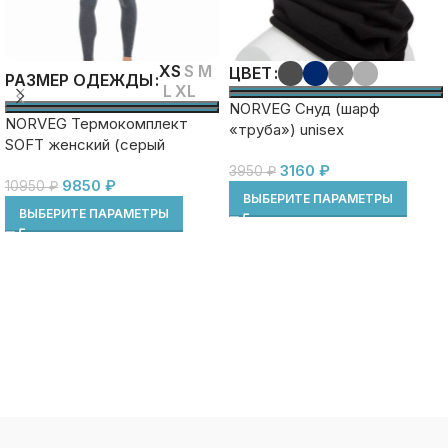
XS
S
M
ЦВЕТ
РАЗМЕР ОДЕЖДЫ
L
XL
NORVEG Снуд (шарф
NORVEG Термокомплект
«труба») unisex
SOFT женский (серый
меланж)
3160
₽
3950
₽
9850
₽
10950
₽
ВЫБЕРИТЕ ПАРАМЕТРЫ
ВЫБЕРИТЕ ПАРАМЕТРЫ