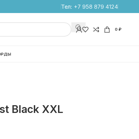
Тел:
+7 958 879 4124
0
₽
ОРДЫ
st Black XXL