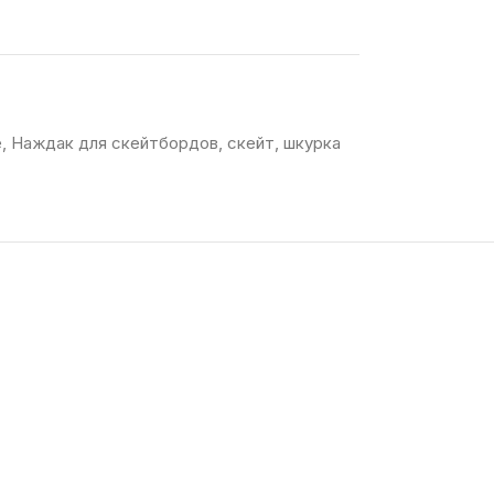
e
,
Наждак для скейтбордов
,
скейт
,
шкурка