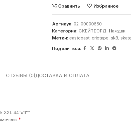
Сравнить
Избранное
Артикул:
02-00000650
Категории:
СКЕЙТБОРД
,
Наждак
Метки:
eastcoast
,
griptape
,
sk8
,
skat
Поделиться:
ОТЗЫВЫ (0)
ДОСТАВКА И ОПЛАТА
k XXL 44″x11″”
*
помечены