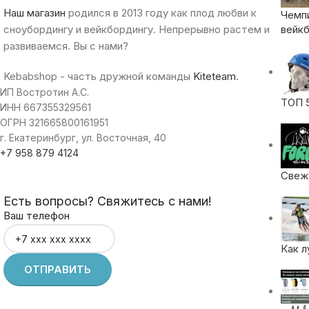
Наш магазин
родился в 2013 году как плод любви к
Чемп
сноубордингу и вейкбордингу. Непрерывно растем и
вейкб
развиваемся. Вы с нами?
Kebabshop - часть дружной команды
Kiteteam
.
ИП Востротин А.С.
ТОП 
ИНН 667355329561
ОГРН 321665800161951
г. Екатеринбург, ул. Восточная, 40
+7 958 879 4124
Свежа
Есть вопросы? Свяжитесь с нами!
Ваш телефон
Как л