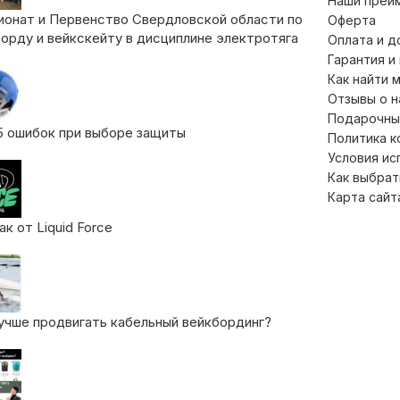
Наши преи
ионат и Первенство Свердловской области по
Оферта
орду и вейкскейту в дисциплине электротяга
Оплата и д
Гарантия и
Как найти 
Отзывы о 
Подарочны
5 ошибок при выборе защиты
Политика 
Условия ис
Как выбрат
Карта сайт
к от Liquid Force
учше продвигать кабельный вейкбординг?