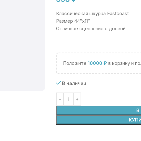
Классическая шкурка Eastcoast
Размер 44″x11″
Отличное сцепление с доской
Положите
10000
₽
в корзину и п
В наличии
В
КУПИ