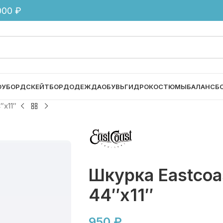
00 ₽
ОУБОРД
СКЕЙТБОРД
ОДЕЖДА
ОБУВЬ
ГИДРОКОСТЮМЫ
БАЛАНСБ
″x11″
Шкурка Eastcoa
44″x11″
950
₽