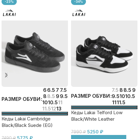
-23%
-34%
6
6.5
7
7.5
7.5
8
8.5
9
РАЗМЕР ОБУВИ
8
8.5
9
9.5
9.5
10
10.5
РАЗМЕР ОБУВИ
10
10.5
11
11
11.5
11.5
12
13
Кеды Lakai Telford Low
Кеды Lakai Cambridge
Black/White Leather
Black/Black Suede (EG)
5250
₽
7990
₽
5775
₽
7490
₽