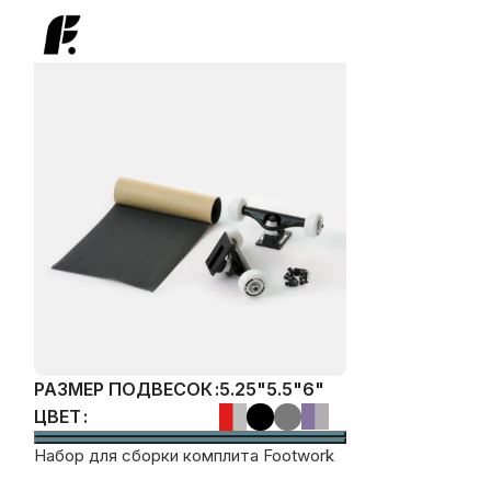
-20%
РАЗМЕР ПОД
5.25"
5.5"
6"
РАЗМЕР ПОДВЕСОК
ЦВЕТ
Подвески для 
Stencil Mirror
Набор для сборки комплита Footwork
5590
₽
6990
₽