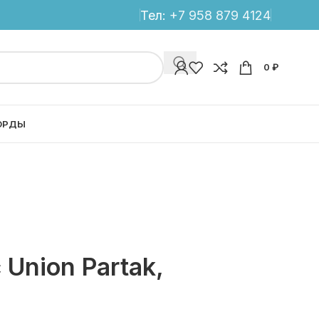
Тел:
+7 958 879 4124
0
₽
ОРДЫ
Union Partak,