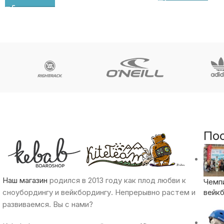
По
Наш магазин
родился в 2013 году как плод любви к
Чемп
сноубордингу и вейкбордингу. Непрерывно растем и
вейкб
развиваемся. Вы с нами?