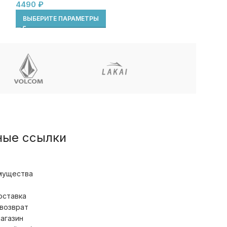
4490
₽
ВЫБЕРИТЕ ПА
ВЫБЕРИТЕ ПАРАМЕТРЫ
ные ссылки
мущества
оставка
 возврат
магазин