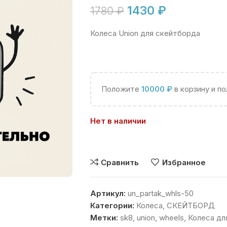
1430
₽
1780
₽
Колеса Union для скейтборда
Положите
10000
₽
в корзину и п
Нет в наличии
Сравнить
Избранное
Артикул:
un_partak_whls-50
Категории:
Колеса
,
СКЕЙТБОРД
Метки:
sk8
,
union
,
wheels
,
Колеса дл