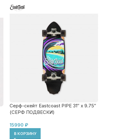
Серф-скейт Eastcoast PIPE 31″ x 9.75″
РАЗМЕР ПОД
(СЕРФ ПОДВЕСКИ)
Комплект подве
15990
₽
2690
₽
В КОРЗИНУ