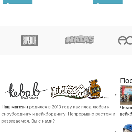
По
Наш магазин
родился в 2013 году как плод любви к
Чемп
сноубордингу и вейкбордингу. Непрерывно растем и
вейкб
развиваемся. Вы с нами?