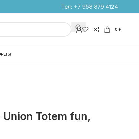
Тел:
+7 958 879 4124
0
₽
ОРДЫ
 Union Totem fun,