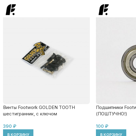
Винты Footwork GOLDEN TOOTH
Подшипники Footw
шестигранник, с ключом
(ПОШТУЧНО!)
390
₽
100
₽
В КОРЗИНУ
В КОРЗИНУ