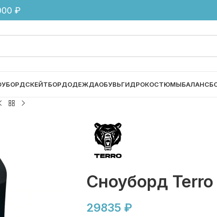
00 ₽
ОУБОРД
СКЕЙТБОРД
ОДЕЖДА
ОБУВЬ
ГИДРОКОСТЮМЫ
БАЛАНСБ
Сноуборд Terro
29835
₽