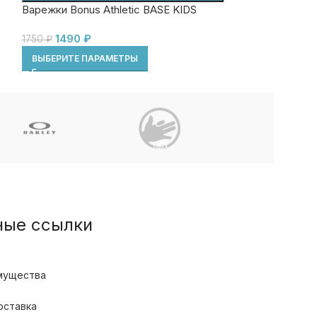
Варежки Bonus Athletic BASE KIDS
1950
₽
2500
₽
1490
₽
1750
₽
ВЫБЕРИТЕ ПА
ВЫБЕРИТЕ ПАРАМЕТРЫ
ные ссылки
мущества
оставка