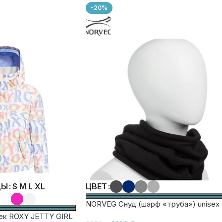
-20%
S
M
L
XL
ДЫ
ЦВЕТ
NORVEG Снуд (шарф «труба») unisex
ек ROXY JETTY GIRL