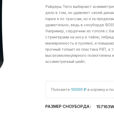
Райдеры Terro выбирают асимметрич
дело в том, он удивляет своей дина
парке и по трассам, но и за предела
удивительно, ведь в сноуборде BOS
Например, сердечник из тополя с б
стрингерами на носу и тейле; гибри
маневренность в пухляке, и повыша
прочный топшит из пластика PBT, а 
высокомолекулярного полиэтилена и
ассиметричный шейп.
Положите
10000
₽
в корзину и п
РАЗМЕР СНОУБОРДА
157
163