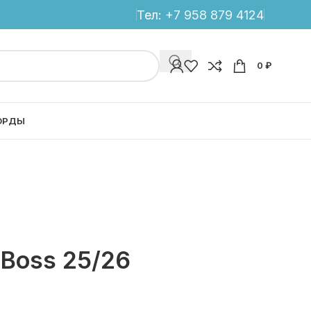
Тел:
+7 958 879 4124
0
₽
ОРДЫ
 Boss 25/26