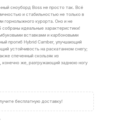
ный сноуборд Boss не просто так. Всё
мичностью и стабильностью не только в
ми горнолыжного курорта. Оно и не
S собраны идеальные характеристики!
амбуковыми вставками и карбоновыми
дный прогиб Hybrid Camber, улучшающий
ющий устойчивость на раскатанном снегу;
также спеченный скользяк из
, конечно же, разгружающий заднюю ногу
олучите бесплатную доставку!
W