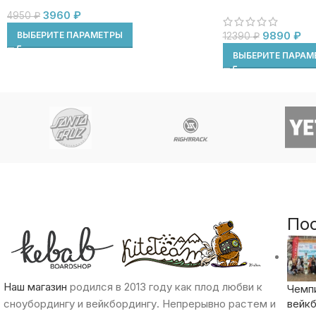
3960
₽
4950
₽
9890
₽
ВЫБЕРИТЕ ПАРАМЕТРЫ
12390
₽
ВЫБЕРИТЕ ПАРАМ
По
Наш магазин
родился в 2013 году как плод любви к
Чемп
сноубордингу и вейкбордингу. Непрерывно растем и
вейкб