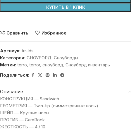
КУПИТЬ В 1 КЛИК
Сравнить
Избранное
Артикул:
trr-lds
Категории:
СНОУБОРД
,
Сноуборды
Метки:
terro
,
terror
,
сноуборд
,
Сноуборд инвентарь
Поделиться:
Описание
КОНСТРУКЦИЯ — Sandwich
ГЕОМЕТРИЯ — Twin-tip (cимметричные носы)
ШЕЙП — Круглые носы
ПРОГИБ — CamRock
ЖЕСТКОСТЬ — 4 / 10