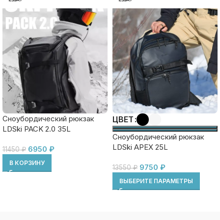
Сноубордический рюкзак
ЦВЕТ
LDSki PACK 2.0 35L
Сноубордический рюкзак
LDSki APEX 25L
6950
₽
11450
₽
В КОРЗИНУ
9750
₽
13550
₽
ВЫБЕРИТЕ ПАРАМЕТРЫ