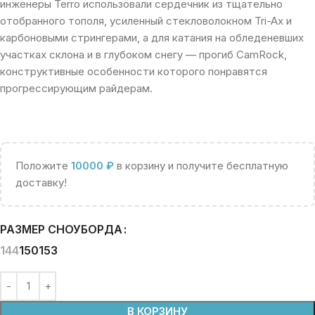
инженеры Terro использовали сердечник из тщательно
отобранного тополя, усиленный стекловолокном Tri-Ax и
карбоновыми стрингерами, а для катания на обледеневших
участках склона и в глубоком снегу — прогиб CamRock,
конструктивные особенности которого понравятся
прогрессирующим райдерам.
Положите
10000
₽
в корзину и получите бесплатную
доставку!
РАЗМЕР СНОУБОРДА
144
150
153
В КОРЗИНУ