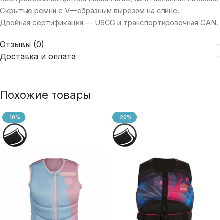
Скрытые
ремни
с
V
—
образным
вырезом
на
спине.
Двойная
сертификация
—
USCG
и
транспортировочная
CAN.
Отзывы (0)
Доставка и оплата
Похожие товары
-10%
-20%