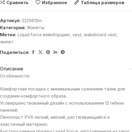
Сравнить
Избранное
Таблица размеров
Артикул:
2225612m
Категория:
Жилеты
Метки:
Liquid force вейкбординг
,
vest
,
wakeboard vest
,
жилет
Поделиться:
Описание
Особенности:
Комфортная
посадка
с
минимальным
сужением
талии
для
создания
комфортного
образа.
Усовершенствованный
дизайн
с использованием
12
гибких
панелей.
Пенопласт
PVХ
легкий
,
мягкий
,
растягивающийся
и
эластичный
материал.
Быстросъемная
пряжка
Liquid
Force
,
изготовленная
на заказ.