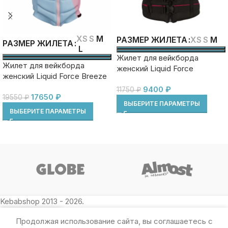
XS
S
M
XS
S
M
РАЗМЕР ЖИЛЕТА
РАЗМЕР ЖИЛЕТА
L
Жилет для вейкборда
Жилет для вейкборда
женский Liquid Force
женский Liquid Force Breeze
Heartbreaker CGA ss24
Claudia COMP ss24
9400
₽
11750
₽
17650
₽
19550
₽
ВЫБЕРИТЕ ПАРАМЕТРЫ
ВЫБЕРИТЕ ПАРАМЕТРЫ
Kebabshop 2013 - 2026.
Продолжая использование сайта, вы соглашаетесь с