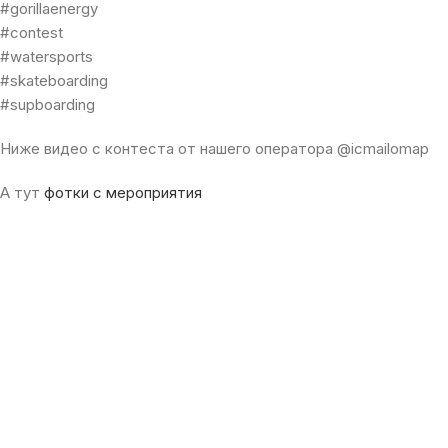
#gorillaenergy
#contest
#watersports
#skateboarding
#supboarding
Ниже видео с контеста от нашего оператора @icmailomap
А тут
фотки с мероприятия