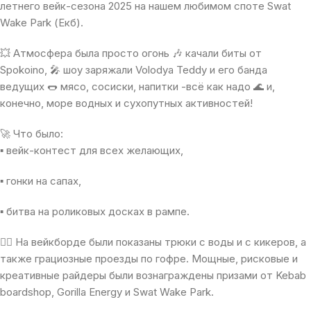
летнего вейк-сезона 2025 на нашем любимом споте Swat
Wake Park (Екб).
💥 Атмосфера была просто огонь 🎶 качали биты от
Spokoino, 🎤 шоу заряжали Volodya Teddy и его банда
ведущих 🌭 мясо, сосиски, напитки -всё как надо 🌊 и,
конечно, море водных и сухопутных активностей!
🚀 Что было:
▪️ вейк-контест для всех желающих,
▪️ гонки на сапах,
▪️ битва на роликовых досках в рампе.
🏄‍♂️ На вейкборде были показаны трюки с воды и с кикеров, а
также грациозные проезды по гофре. Мощные, рисковые и
креативные райдеры были вознаграждены призами от Kebab
boardshop, Gorilla Energy и Swat Wake Park.