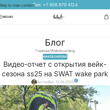
Тел:
+7 958 879 4124
Skip to main content
МЕНЮ
Блог
Главная
Wakeboarding
WAKEBOARDING
Видео-отчет с открытия вейк-
сезона ss25 на SWAT wake park
0
Антон
Вкл. 12.06.2025