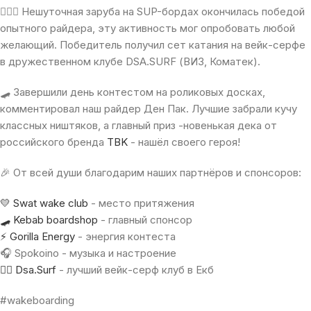
🚣🏼‍♀️ Нешуточная заруба на SUP-бордах окончилась победой
опытного райдера, эту активность мог опробовать любой
желающий. Победитель получил сет катания на вейк-серфе
в дружественном клубе DSA.SURF (ВИЗ, Коматек).
🛹 Завершили день контестом на роликовых досках,
комментировал наш райдер Ден Пак. Лучшие забрали кучу
классных ништяков, а главный приз -новенькая дека от
российского бренда
TBK
- нашёл своего героя!
🎉 От всей души благодарим наших партнёров и спонсоров:
💛 Swat wake club
- место притяжения
🛹 Kebab boardshop
- главный спонсор
⚡️ Gorilla Energy
- энергия контеста
🎧 Spokoino - музыка и настроение
🏄‍♀️ Dsa.Surf
- лучший вейк-серф клуб в Екб
#wakeboarding