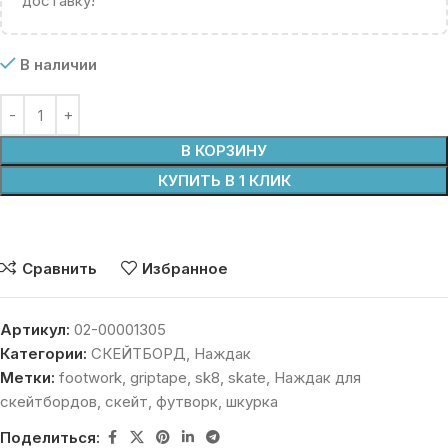
доставку!
В наличии
В КОРЗИНУ
КУПИТЬ В 1 КЛИК
Сравнить
Избранное
Артикул:
02-00001305
Категории:
СКЕЙТБОРД
,
Наждак
Метки:
footwork
,
griptape
,
sk8
,
skate
,
Наждак для
скейтбордов
,
скейт
,
футворк
,
шкурка
Поделиться: