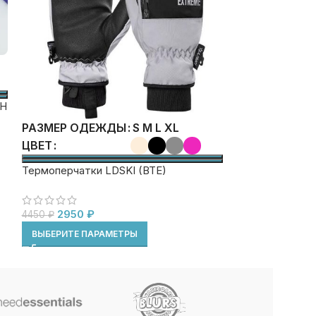
SH
РАЗМЕР ОД
S
M
L
XL
РАЗМЕР ОДЕЖДЫ
ЦВЕТ
ЦВЕТ
Термоперчатки LDSKI (BTE)
Варежки Bonus 
1490
₽
1750
₽
2950
₽
4450
₽
ВЫБЕРИТЕ ПА
ВЫБЕРИТЕ ПАРАМЕТРЫ