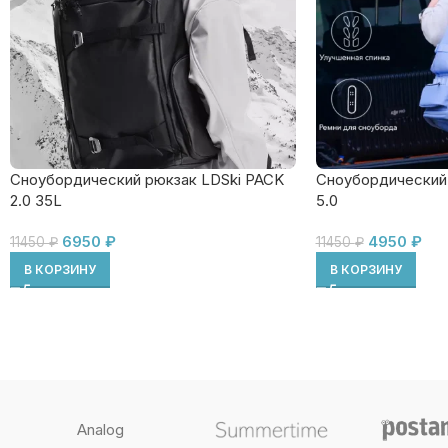
Сноубордический рюкзак LDSki PACK
Сноубордический
2.0 35L
5.0
6950
₽
4950
₽
11450
₽
11450
₽
В КОРЗИНУ
В КОРЗИНУ