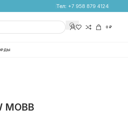
Тел:
+7 958 879 4124
0
₽
ОРДЫ
W MOBB