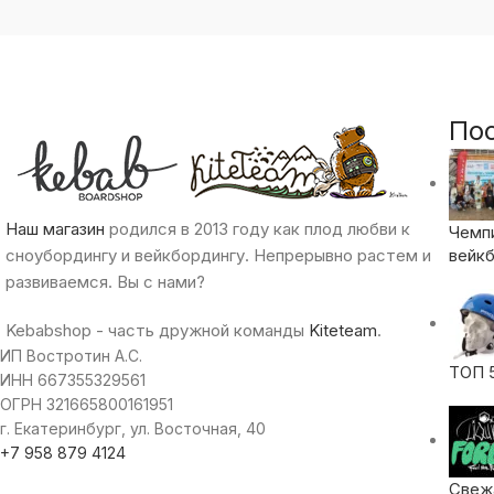
По
Наш магазин
родился в 2013 году как плод любви к
Чемп
сноубордингу и вейкбордингу. Непрерывно растем и
вейкб
развиваемся. Вы с нами?
Kebabshop - часть дружной команды
Kiteteam
.
ИП Востротин А.С.
ТОП 
ИНН 667355329561
ОГРН 321665800161951
г. Екатеринбург, ул. Восточная, 40
+7 958 879 4124
Свежа