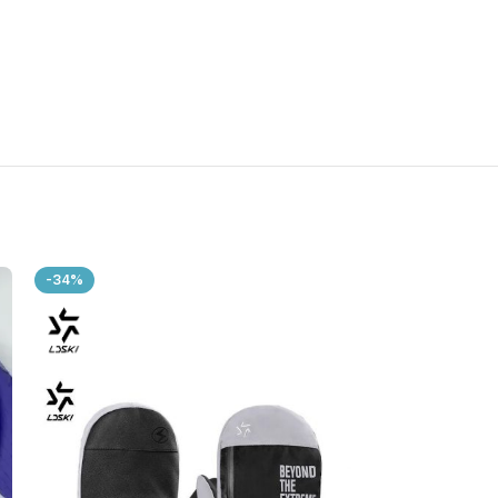
-34%
-15%