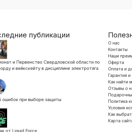
следние публикации
Полез
О нас
Контакты
Наши преи
ионат и Первенство Свердловской области по
Оферта
орду и вейкскейту в дисциплине электротяга
Оплата и д
Гарантия и
Как найти 
Отзывы о 
Подарочны
5 ошибок при выборе защиты
Политика 
Условия ис
Как выбрат
Карта сайт
к от Liquid Force