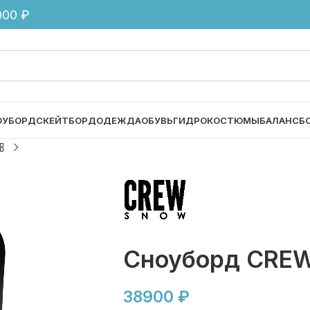
00 ₽
ОУБОРД
СКЕЙТБОРД
ОДЕЖДА
ОБУВЬ
ГИДРОКОСТЮМЫ
БАЛАНСБ
Сноуборд CRE
38900
₽