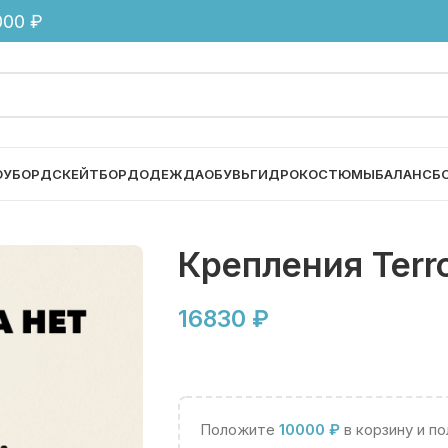
00 ₽
ОУБОРД
СКЕЙТБОРД
ОДЕЖДА
ОБУВЬ
ГИДРОКОСТЮМЫ
БАЛАНСБ
Крепления Terr
16830
₽
Положите
10000
₽
в корзину и п