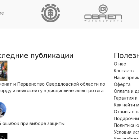
me
следние публикации
Полез
О нас
Контакты
Наши преи
ионат и Первенство Свердловской области по
Оферта
орду и вейкскейту в дисциплине электротяга
Оплата и д
Гарантия и
Как найти 
Отзывы о 
Подарочны
5 ошибок при выборе защиты
Политика 
Условия ис
Как выбрат