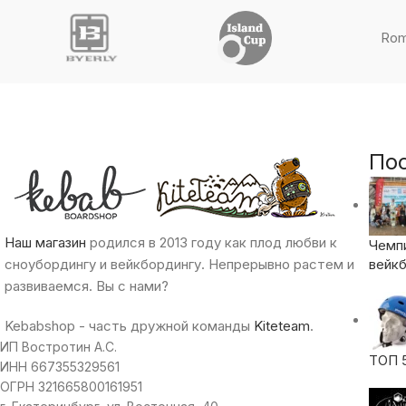
Ro
По
Наш магазин
родился в 2013 году как плод любви к
Чемп
сноубордингу и вейкбордингу. Непрерывно растем и
вейкб
развиваемся. Вы с нами?
Kebabshop - часть дружной команды
Kiteteam
.
ИП Востротин А.С.
ТОП 
ИНН 667355329561
ОГРН 321665800161951