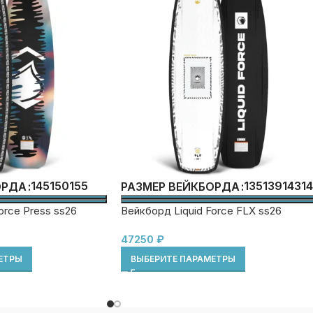
145
150
155
135
139
143
1
ОРДА
РАЗМЕР ВЕЙКБОРДА
orce Press ss26
Вейкборд Liquid Force FLX ss26
47250
₽
ЕТРЫ
ВЫБЕРИТЕ ПАРАМЕТРЫ