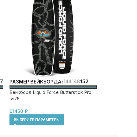
47
144
148
152
РАЗМЕР ВЕЙКБОРДА
РАЗМЕР ВЕЙ
Вейкборд Liquid Force Butterstick Pro
Вейкборд детск
ss26
FS ss26
61450
₽
44850
₽
ВЫБЕРИТЕ ПАРАМЕТРЫ
ВЫБЕРИТЕ ПА