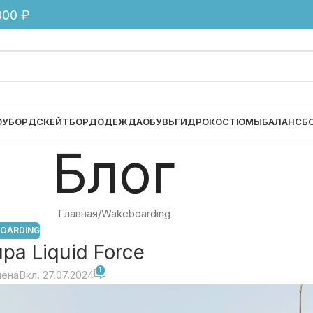
00 ₽
ОУБОРД
СКЕЙТБОРД
ОДЕЖДА
ОБУВЬ
ГИДРОКОСТЮМЫ
БАЛАНСБ
Блог
Главная
Wakeboarding
OARDING
ра Liquid Force
1
лена
Вкл. 27.07.2024