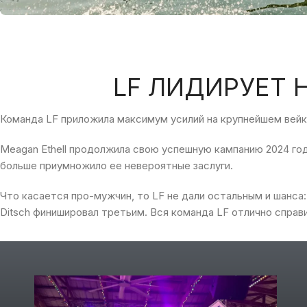
LF ЛИДИРУЕТ 
Команда
LF
приложила
максимум усилий на
крупнейшем
вейк
Meagan Ethell
продолжила
свою
успешную
кампанию
2024
го
больше
приумножило
ее
невероятные заслуги
.
Что
касается
про-мужчин
,
то LF не дали остальным и шанса
:
Ditsch
финишировал
третьим
.
Вся
команда
LF
отлично
справ