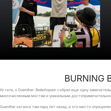
BURNING B
Кстати
,
о
Guenther. Вейкборинг собрал
еще
одну
замечатель
многочисленным
мостам
и
уникальным
достопримечательно
Guenther катался там
пару
лет
назад
,
и
это место
определе