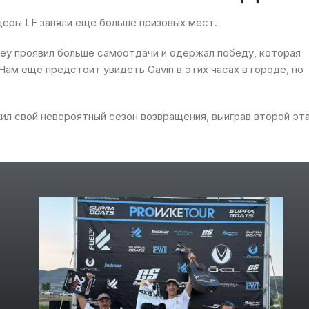
деры
LF
заняли еще больше призовых мест
.
key
проявил
больше
самоотдачи
и
одержал
победу
,
которая
Нам
еще
предстоит
увидеть
Gavin
в
этих
часах
в
городе
,
но
ил
свой
невероятный
сезон
возвращения
,
выиграв
второй
эт