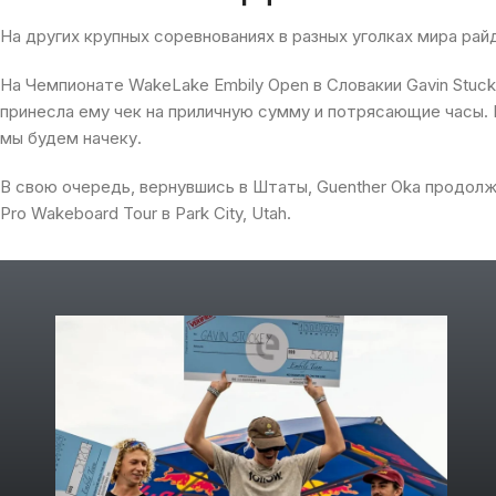
На
других
крупных
соревнованиях
в
разных
уголках
мира
рай
На
Ч
емпионате
WakeLake
Embily
Open
в
Словакии
Gavin Stuc
принесла ему
чек
на
приличную
сумму
и
потрясающие
часы
.
мы
будем
начеку
.
В свою очередь, вернувшись
в
Штаты
,
Guenther Oka
продолж
Pro Wakeboard Tour
в
Park City, Utah.