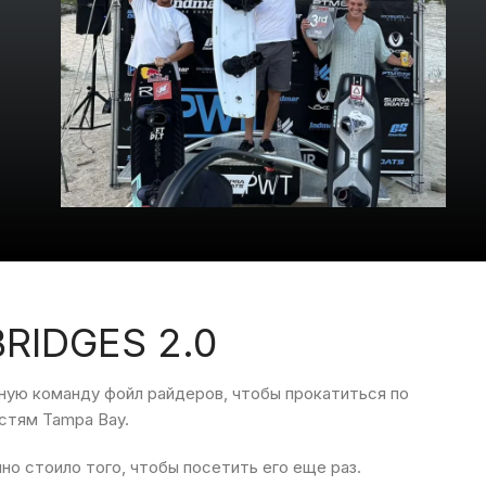
RIDGES 2.0
ную
команду
фойл райдеров
,
чтобы
прокатиться
по
стям
Tampa Bay
.
нно
стоило
того, чтобы
посетить
его
еще
раз
.