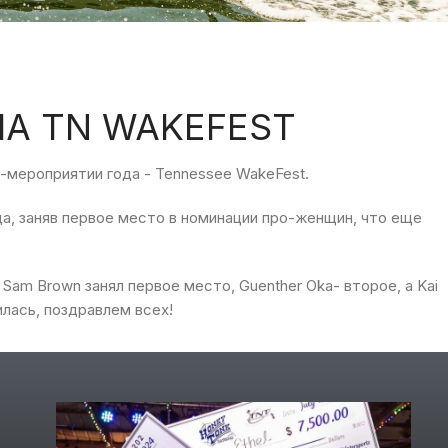
НА TN WAKEFEST
-
мероприятии
года
-
Tennessee WakeFest
.
да,
заняв
первое
место
в
номинации про-женщин
,
что еще
Sam Brown
занял
первое
место
,
Guenther Oka-
второе
,
а
Kai
илась
,
поздравлем
всех
!